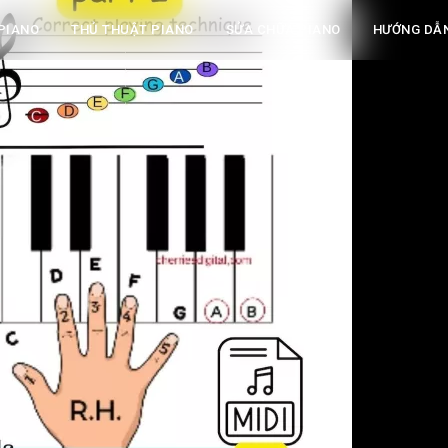
PIANO
THỦ THUẬT PIANO
SỬA CHỮA PIANO
HƯỚNG DẪ