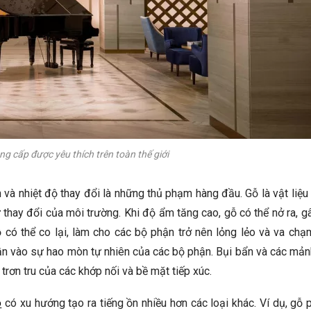
ng cấp được yêu thích trên toàn thế giới
m và nhiệt độ thay đổi là những thủ phạm hàng đầu. Gỗ là vật liệu
thay đổi của môi trường. Khi độ ẩm tăng cao, gỗ có thể nở ra, g
 có thể co lại, làm cho các bộ phận trở nên lỏng lẻo và va chạ
n vào sự hao mòn tự nhiên của các bộ phận. Bụi bẩn và các mản
 trơn tru của các khớp nối và bề mặt tiếp xúc.
o
có xu hướng tạo ra tiếng ồn nhiều hơn các loại khác. Ví dụ, gỗ