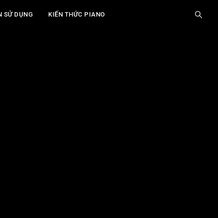
N SỬ DỤNG
KIẾN THỨC PIANO
Giới Thiệu
Hiểu Rõ Về "Action Noise" (Tiếng Ồn Cơ)
Trên Đàn Piano Cơ
Các Loại Tiếng Ồn Cơ Phổ Biến và Cách Xác
Định
Các Bước Sửa Chữa Tiếng Ồn Cơ Đơn Giản
(DIY)
Khi Nào Cần Gọi Thợ Sửa Piano Chuyên
Nghiệp?
Phòng Ngừa Tiếng Ồn Cơ: Bảo Dưỡng Định
Xem thêm
Kỳ