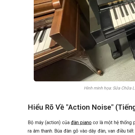
Kết Luận
Hình minh họa: Sửa Chữa Lỗ
Hiểu Rõ Về "Action Noise" (Tiến
Bộ máy (action) của
đàn piano
cơ là một hệ thống 
ra âm thanh. Búa đàn gõ vào dây đàn, van điều tiết