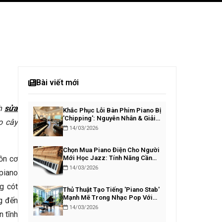
Bài viết mới
ch
sửa
Khắc Phục Lỗi Bàn Phím Piano Bị
'Chipping': Nguyên Nhân & Giải
o cây
Pháp
14/03/2026
Chọn Mua Piano Điện Cho Người
 ồn cơ
Mới Học Jazz: Tính Năng Cần
Thiết
14/03/2026
piano
ng cót
Thủ Thuật Tạo Tiếng 'Piano Stab'
Mạnh Mẽ Trong Nhạc Pop Với
g đến
VST
14/03/2026
n tĩnh