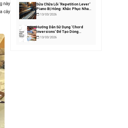
ng này
Sửa Chữa Lỗi 'Repetition Lever'
Piano Bị Hỏng: Khắc Phục Nhanh
ủa cây
Chóng
13/03/2026
Hướng Dẫn Sử Dụng 'Chord
Inversions' Để Tạo Dòng
Bassline Piano Lôi Cuốn
13/03/2026