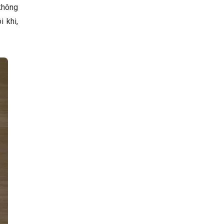
 không
 khi,