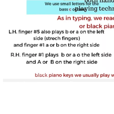
SỬA CHỮA PIANO
Sửa Chữa Lỗi 'Action 
Cơ) Trên Đàn Piano C