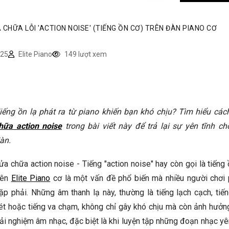
 CHỮA LỖI 'ACTION NOISE' (TIẾNG ỒN CƠ) TRÊN ĐÀN PIANO CƠ
25
Elite Piano
149 lượt xem
iếng ồn lạ phát ra từ piano khiến bạn khó chịu? Tìm hiểu cá
hữa action noise
trong bài viết này để trả lại sự yên tĩnh ch
àn.
ửa chữa action noise - Tiếng "action noise" hay còn gọi là tiếng
rên
Elite Piano
cơ là một vấn đề phổ biến mà nhiều người chơi 
ặp phải. Những âm thanh lạ này, thường là tiếng lạch cạch, tiế
ét hoặc tiếng va chạm, không chỉ gây khó chịu mà còn ảnh hưởn
rải nghiệm âm nhạc, đặc biệt là khi luyện tập những đoạn nhạc yê