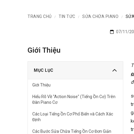
TRANG CHỦ
TIN TỨC
SỬA CHỮA PIANO
SỬA
/
/
/
07/11/20
Giới Thiệu
T
MỤC LỤC
c
đ
Giới Thiệu
s
Hiểu Rõ Về "Action Noise" (Tiếng Ồn Cơ) Trên
Đàn Piano Cơ
t
g
Các Loại Tiếng Ồn Cơ Phổ Biến và Cách Xác
Định
k
t
Các Bước Sửa Chữa Tiếng Ồn Cơ Đơn Giản