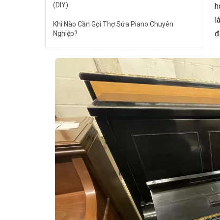
(DIY)
h
l
Khi Nào Cần Gọi Thợ Sửa Piano Chuyên
đ
Nghiệp?
Phòng Ngừa Tiếng Ồn Cơ: Bảo Dưỡng Định Kỳ
Các Lưu Ý Quan Trọng
Câu Hỏi Thường Gặp
Tại sao đàn piano mới mua cũng có tiếng ồn
cơ?
Tôi có thể sử dụng dầu WD-40 để bôi trơn
các khớp nối không?
Tôi nên điều chỉnh đàn piano bao lâu một
lần?
🎹 Khám Phá Piano Đẳng Cấp Tại Elite
Piano