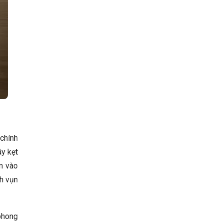
 chính
ây kẹt
m vào
h vụn
 phong