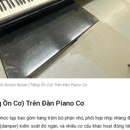
i 'Action Noise' (Tiếng Ồn Cơ) Trên Đàn Piano Cơ
g Ồn Cơ) Trên Đàn Piano Cơ
phức tạp bao gồm hàng trăm bộ phận nhỏ, phối hợp nhịp nhàng đ
 (damper) kiểm soát độ ngân, và nhiều cơ cấu khác hoạt động li