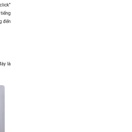
click"
tiếng
ng đến
đây là