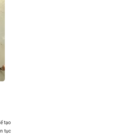
ể tạo
ên tục