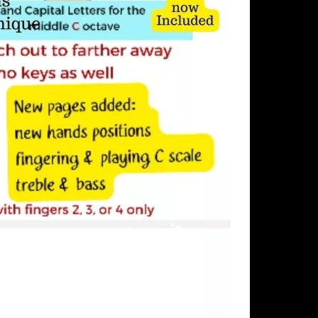
Noise' (Tiếng Ồn
ơ