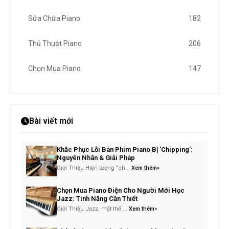
Sửa Chữa Piano
182
Thủ Thuật Piano
206
Chọn Mua Piano
147
Bài viết mới
Khắc Phục Lỗi Bàn Phím Piano Bị 'Chipping':
Nguyên Nhân & Giải Pháp
Giới Thiệu Hiện tượng "ch...
Xem thêm»
Chọn Mua Piano Điện Cho Người Mới Học
Jazz: Tính Năng Cần Thiết
Giới Thiệu Jazz, một thể ...
Xem thêm»