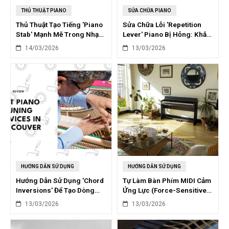
THỦ THUẬT PIANO
SỬA CHỮA PIANO
Thủ Thuật Tạo Tiếng 'Piano
Sửa Chữa Lỗi 'Repetition
Stab' Mạnh Mẽ Trong Nhạc
Lever' Piano Bị Hỏng: Khắc
Pop Với VST
Phục Nhanh Chóng
14/03/2026
13/03/2026
HƯỚNG DẪN SỬ DỤNG
HƯỚNG DẪN SỬ DỤNG
Hướng Dẫn Sử Dụng 'Chord
Tự Làm Bàn Phím MIDI Cảm
Inversions' Để Tạo Dòng
Ứng Lực (Force-Sensitive)
Bassline Piano Lôi Cuốn
Từ Piano Cũ
13/03/2026
13/03/2026