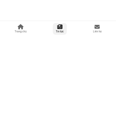
Trang chủ
Tin tức
Liên hệ
Tuổi Trẻ Quảng Nam - Trang tin tức tổng hợp về tuổi trẻ, thanh
niên và đời sống tại Quảng Nam.
42 Hồ Xuân Hương, Thành phố Đà Nẵng
0878 97 88 96
lienhe@tuoitrequangnam.com.vn