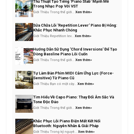
Thủ Thuật Tạo Tiếng 'Piano Stab' Mạnh Mẽ
Trong Nhạc Pop Với VST
Giới Thiệu Trong thế giới...
Xem thêm»
Sửa Chữa Lỗi 'Repetition Lever' Piano Bị Hỏng:
Khắc Phục Nhanh Chóng
Giới Thiệu Repetition lev...
Xem thêm»
Hướng Dẫn Sử Dụng 'Chord Inversions' Để Tạo
Dòng Bassline Piano Lôi Cuốn
Giới Thiệu Trong thế giới...
Xem thêm»
Tự Làm Bàn Phím MIDI Cảm Ứng Lực (Force-
Sensitive) Từ Piano Cũ
Giới Thiệu Bạn có một cây...
Xem thêm»
Tìm Hiểu Về Capo Piano: Thay Đổi Âm Sắc Và
Tone Độc Đáo
Giới Thiệu Trong thế giới...
Xem thêm»
Khắc Phục Lỗi Piano Điện Mất Kết Nối
Bluetooth: Nguyên Nhân & Giải Pháp
Giới Thiệu Trong kỷ nguyê...
Xem thêm»