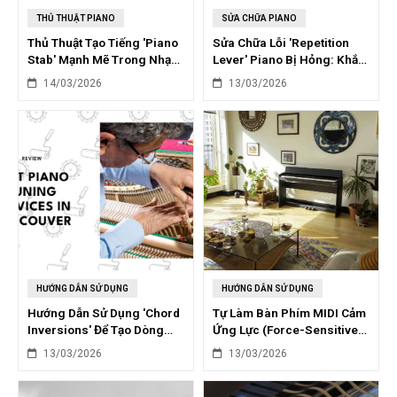
THỦ THUẬT PIANO
SỬA CHỮA PIANO
Thủ Thuật Tạo Tiếng 'Piano
Sửa Chữa Lỗi 'Repetition
Stab' Mạnh Mẽ Trong Nhạc
Lever' Piano Bị Hỏng: Khắc
Pop Với VST
Phục Nhanh Chóng
14/03/2026
13/03/2026
HƯỚNG DẪN SỬ DỤNG
HƯỚNG DẪN SỬ DỤNG
Hướng Dẫn Sử Dụng 'Chord
Tự Làm Bàn Phím MIDI Cảm
Inversions' Để Tạo Dòng
Ứng Lực (Force-Sensitive)
Bassline Piano Lôi Cuốn
Từ Piano Cũ
13/03/2026
13/03/2026