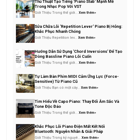
Thủ Thuật Tạo Tiếng 'Piano Stab' Mạnh Mẽ
Trong Nhạc Pop Với VST
Giới Thiệu Trong thế giới...
Xem thêm»
Sửa Chữa Lỗi 'Repetition Lever' Piano Bị Hỏng:
Khắc Phục Nhanh Chóng
Giới Thiệu Repetition lev...
Xem thêm»
Hướng Dẫn Sử Dụng 'Chord Inversions' Để Tạo
Dòng Bassline Piano Lôi Cuốn
Giới Thiệu Trong thế giới...
Xem thêm»
Tự Làm Bàn Phím MIDI Cảm Ứng Lực (Force-
Sensitive) Từ Piano Cũ
Giới Thiệu Bạn có một cây...
Xem thêm»
Tìm Hiểu Về Capo Piano: Thay Đổi Âm Sắc Và
Tone Độc Đáo
Giới Thiệu Trong thế giới...
Xem thêm»
Khắc Phục Lỗi Piano Điện Mất Kết Nối
Bluetooth: Nguyên Nhân & Giải Pháp
Giới Thiệu Trong kỷ nguyê...
Xem thêm»