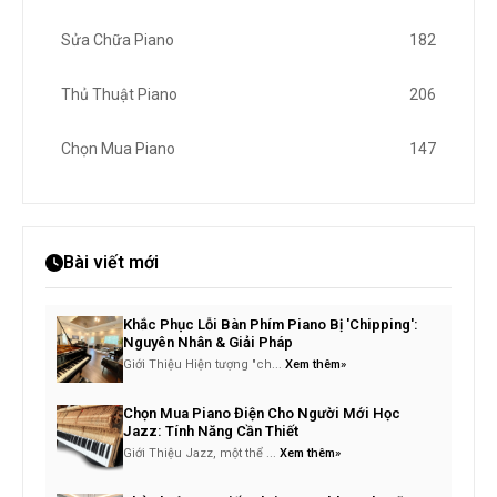
Sửa Chữa Piano
182
Thủ Thuật Piano
206
Chọn Mua Piano
147
Bài viết mới
Khắc Phục Lỗi Bàn Phím Piano Bị 'Chipping':
Nguyên Nhân & Giải Pháp
Giới Thiệu Hiện tượng "ch...
Xem thêm»
Chọn Mua Piano Điện Cho Người Mới Học
Jazz: Tính Năng Cần Thiết
Giới Thiệu Jazz, một thể ...
Xem thêm»