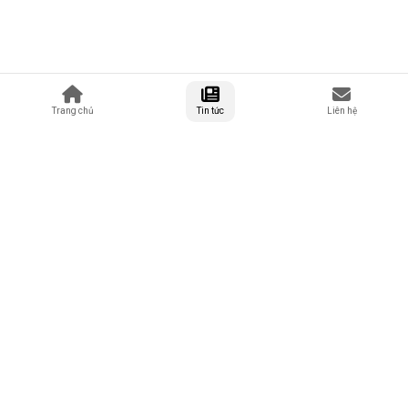
Trang chủ
Tin tức
Liên hệ
Tuổi Trẻ Quảng Nam - Trang tin tức tổng hợp về tuổi trẻ, thanh
niên và đời sống tại Quảng Nam.
42 Hồ Xuân Hương, Thành phố Đà Nẵng
0878 97 88 96
lienhe@tuoitrequangnam.com.vn