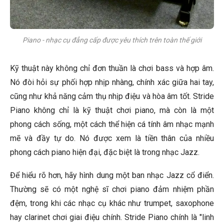
Piano - nhạc cụ đẳng cấp được yêu thích trên toàn thế giới
Kỹ thuật này không chỉ đơn thuần là chơi bass và hợp âm.
Nó đòi hỏi sự phối hợp nhịp nhàng, chính xác giữa hai tay,
cũng như khả năng cảm thụ nhịp điệu và hòa âm tốt. Stride
Piano không chỉ là kỹ thuật chơi piano, mà còn là một
phong cách sống, một cách thể hiện cá tính âm nhạc mạnh
mẽ và đầy tự do. Nó được xem là tiền thân của nhiều
phong cách piano hiện đại, đặc biệt là trong nhạc Jazz.
Để hiểu rõ hơn, hãy hình dung một ban nhạc Jazz cổ điển.
Thường sẽ có một nghệ sĩ chơi piano đảm nhiệm phần
đệm, trong khi các nhạc cụ khác như trumpet, saxophone
hay clarinet chơi giai điệu chính. Stride Piano chính là "linh