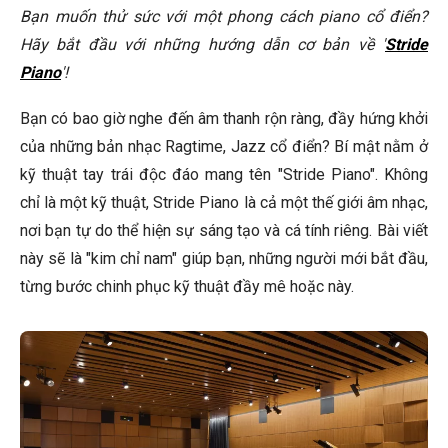
Bạn muốn thử sức với một phong cách piano cổ điển?
Stride Piano có khó học không?
Hãy bắt đầu với những hướng dẫn cơ bản về '
Stride
Piano
'!
Tôi cần những gì để bắt đầu học Stride Piano?
Stride Piano khác gì so với các phong cách piano khác?
Bạn có bao giờ nghe đến âm thanh rộn ràng, đầy hứng khởi
của những bản nhạc Ragtime, Jazz cổ điển? Bí mật nằm ở
🎹 Sản Phẩm Piano Nổi Bật Tại Elite Piano
kỹ thuật tay trái độc đáo mang tên "Stride Piano". Không
Kết Luận
chỉ là một kỹ thuật, Stride Piano là cả một thế giới âm nhạc,
nơi bạn tự do thể hiện sự sáng tạo và cá tính riêng. Bài viết
này sẽ là "kim chỉ nam" giúp bạn, những người mới bắt đầu,
từng bước chinh phục kỹ thuật đầy mê hoặc này.