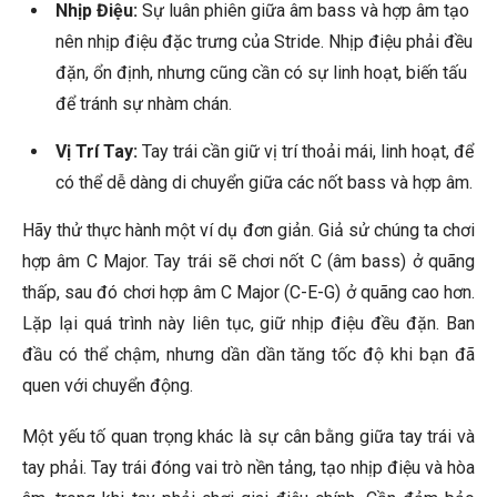
Nhịp Điệu:
Sự luân phiên giữa âm bass và hợp âm tạo
nên nhịp điệu đặc trưng của Stride. Nhịp điệu phải đều
đặn, ổn định, nhưng cũng cần có sự linh hoạt, biến tấu
để tránh sự nhàm chán.
Vị Trí Tay:
Tay trái cần giữ vị trí thoải mái, linh hoạt, để
có thể dễ dàng di chuyển giữa các nốt bass và hợp âm.
Hãy thử thực hành một ví dụ đơn giản. Giả sử chúng ta chơi
hợp âm C Major. Tay trái sẽ chơi nốt C (âm bass) ở quãng
thấp, sau đó chơi hợp âm C Major (C-E-G) ở quãng cao hơn.
Lặp lại quá trình này liên tục, giữ nhịp điệu đều đặn. Ban
đầu có thể chậm, nhưng dần dần tăng tốc độ khi bạn đã
quen với chuyển động.
Một yếu tố quan trọng khác là sự cân bằng giữa tay trái và
tay phải. Tay trái đóng vai trò nền tảng, tạo nhịp điệu và hòa