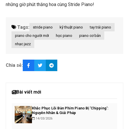
những giờ phút thăng hoa cùng Stride Piano!
Tags:
stride piano
kỹ thuật piano
tay trái piano
piano cho người mới
học piano
piano cơ bản
nhạc jazz
Chia sẻ:
Bài viết mới
Khắc Phục Lỗi Bàn Phím Piano Bị 'Chipping':
Nguyên Nhân & Giải Pháp
14/03/2026