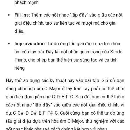
phách mạnh.
Fill-ins:
Thêm các nốt nhạc "lấp đầy" vào giữa các nốt
giai điệu chính, tạo sự liên tục và mượt mà cho giai
điệu.
Improvisation:
Tự do ứng tấu giai điệu dựa trên hòa
âm của tay trái. Đây là một phần quan trọng của Stride
Piano, cho phép bạn thể hiện sự sáng tạo và cá tính
riêng.
Hãy thử áp dụng các kỹ thuật này vào bài tập. Giả sử bạn
đang chơi hợp âm C Major ở tay trái. Tay phải có thể chơi
giai điệu đơn giản như C-D-E-F-G. Sau đó, bạn có thể thêm
các nốt nhạc "lấp đầy" vào giữa các nốt giai điệu chính, ví
dụ: C-C#-D-D#-E-F-F#-G. Cuối cùng, bạn có thể tự do ứng
tấu giai điệu dựa trên hòa âm C Major, thử nghiệm với các
nốt nhạc khác nhau và cách chúng kết hợp với nhau.