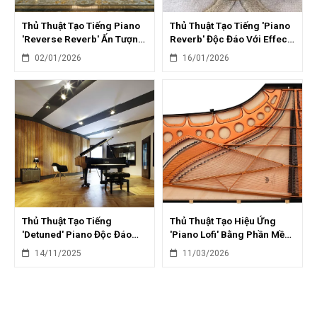
Thủ Thuật Tạo Tiếng Piano
Thủ Thuật Tạo Tiếng 'Piano
'Reverse Reverb' Ấn Tượng
Reverb' Độc Đáo Với Effect
Với DAW
Pedal Guitar
02/01/2026
16/01/2026
Thủ Thuật Tạo Tiếng
Thủ Thuật Tạo Hiệu Ứng
'Detuned' Piano Độc Đáo
'Piano Lofi' Bằng Phần Mềm
Bằng Plugin VST
DAW: Chi Tiết Nhất
14/11/2025
11/03/2026