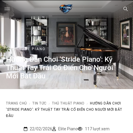
THỦ THUẬT PIANO
Hướng Dẫn Chơi 'Stride Piano': Kỹ
Thuật Tay Trái Cổ Điển Cho Người
Mới Bắt Đầu
TRANG CHỦ
TIN TỨC
THỦ THUẬT PIANO
HƯỚNG DẪN CHƠI
/
/
/
'STRIDE PIANO': KỸ THUẬT TAY TRÁI CỔ ĐIỂN CHO NGƯỜI MỚI BẮT
ĐẦU
22/02/2026
Elite Piano
117 lượt xem