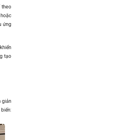
 theo
m hoặc
ệu ứng
khiển
g tạo
n giản
biến: