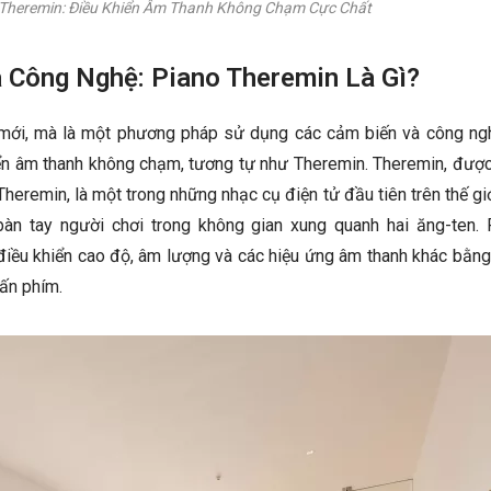
 Theremin: Điều Khiển Âm Thanh Không Chạm Cực Chất
 Công Nghệ: Piano Theremin Là Gì?
 mới, mà là một phương pháp sử dụng các cảm biến và công ng
hiển âm thanh không chạm, tương tự như Theremin. Theremin, được
eremin, là một trong những nhạc cụ điện tử đầu tiên trên thế gi
àn tay người chơi trong không gian xung quanh hai ăng-ten. 
 điều khiển cao độ, âm lượng và các hiệu ứng âm thanh khác bằn
hấn phím.