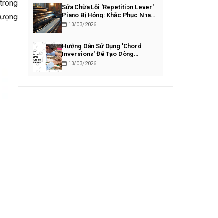
trong
Sửa Chữa Lỗi 'Repetition Lever'
Piano Bị Hỏng: Khắc Phục Nhanh
tượng
Chóng
13/03/2026
Hướng Dẫn Sử Dụng 'Chord
Inversions' Để Tạo Dòng
Bassline Piano Lôi Cuốn
13/03/2026