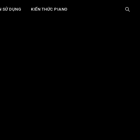
N SỬ DỤNG
KIẾN THỨC PIANO
Giới Thiệu
Hòa Quyện Giữa Truyền Thống và Công
Nghệ: Piano Theremin Là Gì?
Các Phương Pháp Biến Piano Thành
Theremin
Điều Khiển Không Chạm: Mở Ra Những Khả
Năng Sáng Tạo Vô Tận
Thực Hành: Biến Chiếc Piano Điện Thành
Theremin Đơn Giản
Nâng Cao: Sử Dụng AI để Tạo Ra Piano
Xem thêm
Theremin Thông Minh