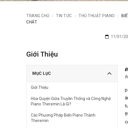
TRANG CHỦ
TIN TỨC
THỦ THUẬT PIANO
BI
/
/
/
CHẤT
11/01/20
Giới Thiệu
p
MỤC LỤC
h
Giới Thiệu
p
â
Hòa Quyện Giữa Truyền Thống và Công Nghệ:
Piano Theremin Là Gì?
t
t
Các Phương Pháp Biến Piano Thành
Theremin
c