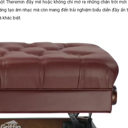
ột Theremin đầy mê hoặc không chỉ mở ra những chân trời mới 
áng tạo âm nhạc mà còn mang đến trải nghiệm biểu diễn đầy ấn 
à khác biệt.