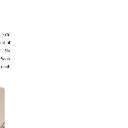
hệ để
 phát
ới. Nó
Piano
g cách