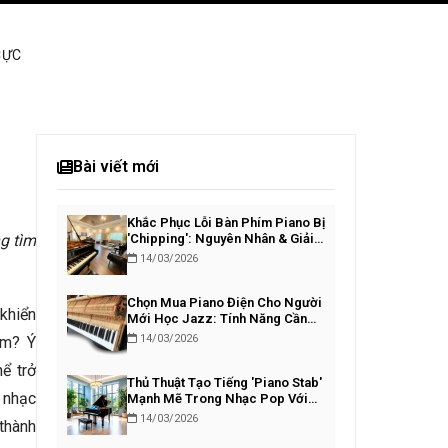
CỰC
Bài viết mới
Khắc Phục Lỗi Bàn Phím Piano Bị
g tìm
'Chipping': Nguyên Nhân & Giải
Pháp
14/03/2026
Chọn Mua Piano Điện Cho Người
 khiển
Mới Học Jazz: Tính Năng Cần
Thiết
14/03/2026
ím? Ý
ể trở
Thủ Thuật Tạo Tiếng 'Piano Stab'
 nhạc
Mạnh Mẽ Trong Nhạc Pop Với
VST
14/03/2026
thành