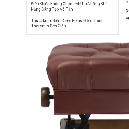
m
Điều Khiển Không Chạm: Mở Ra Những Khả
Năng Sáng Tạo Vô Tận
s
v
Thực Hành: Biến Chiếc Piano Điện Thành
Theremin Đơn Giản
Nâng Cao: Sử Dụng AI để Tạo Ra Piano
Theremin Thông Minh
Các Lưu Ý Quan Trọng
Câu Hỏi Thường Gặp
Tôi cần những gì để bắt đầu với piano
theremin?
Piano theremin có khó học không?
Tôi có thể sử dụng piano theremin để làm
gì?
🎹 Khám Phá Piano Đẳng Cấp Tại Elite
Piano