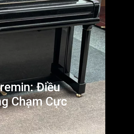
remin: Điều
ng Chạm Cực