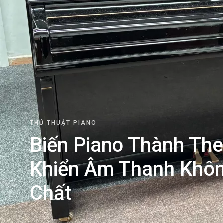
THỦ THUẬT PIANO
Biến Piano Thành The
Khiển Âm Thanh Khô
Chất