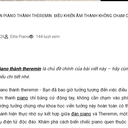
ẾN PIANO THÀNH THEREMIN: ĐIỀU KHIỂN ÂM THANH KHÔNG CHẠM 
26
Elite Piano
144 lượt xem
iano thành theremin
là chủ đề chính của bài viết này – hãy cùn
iểu chi tiết nhé.
iano thành theremin - Bạn đã bao giờ tưởng tượng đến việc điều
m thanh
piano
chỉ bằng cử động tay, không cần chạm vào ph
ưởng tưởng chừng như khoa học viễn tưởng này hoàn toàn có th
hành hiện thực nhờ sự kết hợp giữa
đàn piano
và Theremin, một
ụ điện tử độc đáo. Khám phá cách biến chiếc piano quen thuộc 