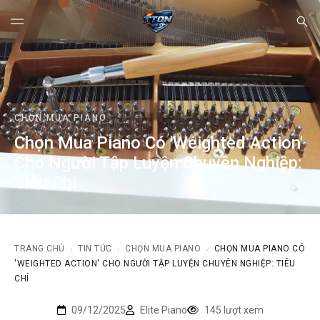
CHỌN MUA PIANO
Chọn Mua Piano Có 'Weighted Action'
Cho Người Tập Luyện Chuyên Nghiệp:
Tiêu Chí
TRANG CHỦ
TIN TỨC
CHỌN MUA PIANO
CHỌN MUA PIANO CÓ
/
/
/
'WEIGHTED ACTION' CHO NGƯỜI TẬP LUYỆN CHUYÊN NGHIỆP: TIÊU
CHÍ
09/12/2025
Elite Piano
145 lượt xem