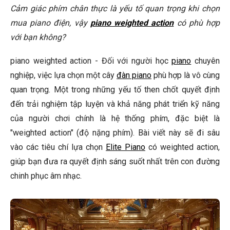
Weighted action có thực sự cần thiết cho người mới bắt
Cảm giác phím chân thực là yếu tố quan trọng khi chọn
đầu?
mua piano điện, vậy
piano weighted action
có phù hợp
với bạn không?
Làm thế nào để biết weighted action của một cây piano có
tốt hay không?
piano weighted action - Đối với người học
piano
chuyên
Có nên mua đàn piano cũ với weighted action?
nghiệp, việc lựa chọn một cây
đàn piano
phù hợp là vô cùng
🎹 Khám Phá Piano Đẳng Cấp Tại Elite Piano
quan trọng. Một trong những yếu tố then chốt quyết định
đến trải nghiệm tập luyện và khả năng phát triển kỹ năng
Kết Luận
của người chơi chính là hệ thống phím, đặc biệt là
"weighted action" (độ nặng phím). Bài viết này sẽ đi sâu
vào các tiêu chí lựa chọn
Elite Piano
có weighted action,
giúp bạn đưa ra quyết định sáng suốt nhất trên con đường
chinh phục âm nhạc.