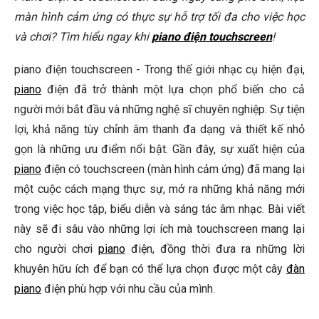
Tôi có thể thay thế touchscreen nếu nó bị hỏng không?
màn hình cảm ứng có thực sự hỗ trợ tối đa cho việc học
và chơi? Tìm hiểu ngay khi
piano điện touchscreen
!
Touchscreen có làm tăng giá thành của piano điện không?
🎹 Sản Phẩm Piano Nổi Bật Tại Elite Piano
piano điện touchscreen - Trong thế giới nhạc cụ hiện đại,
piano
điện đã trở thành một lựa chọn phổ biến cho cả
Kết Luận
người mới bắt đầu và những nghệ sĩ chuyên nghiệp. Sự tiện
lợi, khả năng tùy chỉnh âm thanh đa dạng và thiết kế nhỏ
gọn là những ưu điểm nổi bật. Gần đây, sự xuất hiện của
piano
điện có touchscreen (màn hình cảm ứng) đã mang lại
một cuộc cách mạng thực sự, mở ra những khả năng mới
trong việc học tập, biểu diễn và sáng tác âm nhạc. Bài viết
này sẽ đi sâu vào những lợi ích mà touchscreen mang lại
cho người chơi
piano
điện, đồng thời đưa ra những lời
khuyên hữu ích để bạn có thể lựa chọn được một cây
đàn
piano
điện phù hợp với nhu cầu của mình.