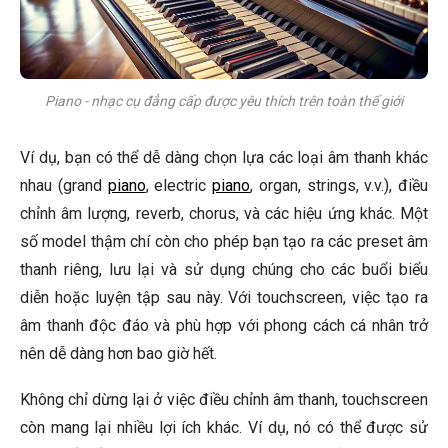
Piano - nhạc cụ đẳng cấp được yêu thích trên toàn thế giới
Ví dụ, bạn có thể dễ dàng chọn lựa các loại âm thanh khác
nhau (grand
piano
, electric
piano
, organ, strings, v.v.), điều
chỉnh âm lượng, reverb, chorus, và các hiệu ứng khác. Một
số model thậm chí còn cho phép bạn tạo ra các preset âm
thanh riêng, lưu lại và sử dụng chúng cho các buổi biểu
diễn hoặc luyện tập sau này. Với touchscreen, việc tạo ra
âm thanh độc đáo và phù hợp với phong cách cá nhân trở
nên dễ dàng hơn bao giờ hết.
Không chỉ dừng lại ở việc điều chỉnh âm thanh, touchscreen
còn mang lại nhiều lợi ích khác. Ví dụ, nó có thể được sử