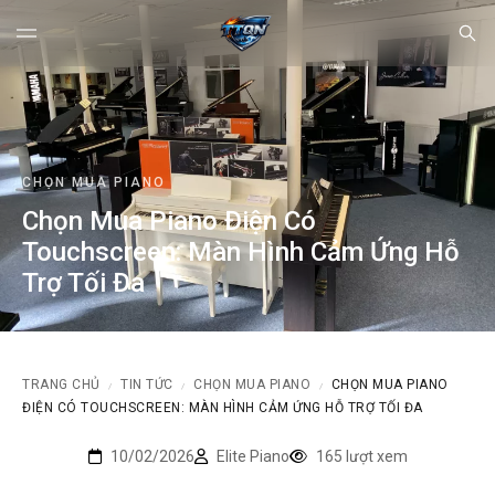
CHỌN MUA PIANO
Chọn Mua Piano Điện Có
Touchscreen: Màn Hình Cảm Ứng Hỗ
Trợ Tối Đa
TRANG CHỦ
TIN TỨC
CHỌN MUA PIANO
CHỌN MUA PIANO
/
/
/
ĐIỆN CÓ TOUCHSCREEN: MÀN HÌNH CẢM ỨNG HỖ TRỢ TỐI ĐA
10/02/2026
Elite Piano
165 lượt xem