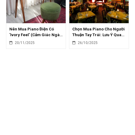
Nên Mua Piano Điện Có
Chọn Mua Piano Cho Người
'Ivory Feel' (Cảm Giác Ngà
Thuận Tay Trái: Lưu Ý Quan
Voi) Không? So Sánh Chi
Trọng Và Mẹo Tập Luyện
20/11/2025
26/10/2025
Tiết