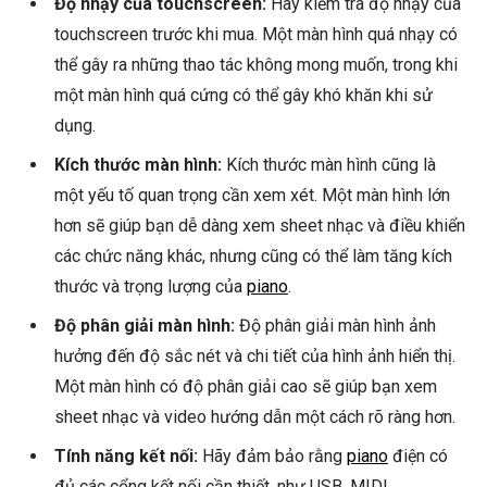
Độ nhạy của touchscreen:
Hãy kiểm tra độ nhạy của
touchscreen trước khi mua. Một màn hình quá nhạy có
thể gây ra những thao tác không mong muốn, trong khi
một màn hình quá cứng có thể gây khó khăn khi sử
dụng.
Kích thước màn hình:
Kích thước màn hình cũng là
một yếu tố quan trọng cần xem xét. Một màn hình lớn
hơn sẽ giúp bạn dễ dàng xem sheet nhạc và điều khiển
các chức năng khác, nhưng cũng có thể làm tăng kích
thước và trọng lượng của
piano
.
Độ phân giải màn hình:
Độ phân giải màn hình ảnh
hưởng đến độ sắc nét và chi tiết của hình ảnh hiển thị.
Một màn hình có độ phân giải cao sẽ giúp bạn xem
sheet nhạc và video hướng dẫn một cách rõ ràng hơn.
Tính năng kết nối:
Hãy đảm bảo rằng
piano
điện có
đủ các cổng kết nối cần thiết, như USB, MIDI,