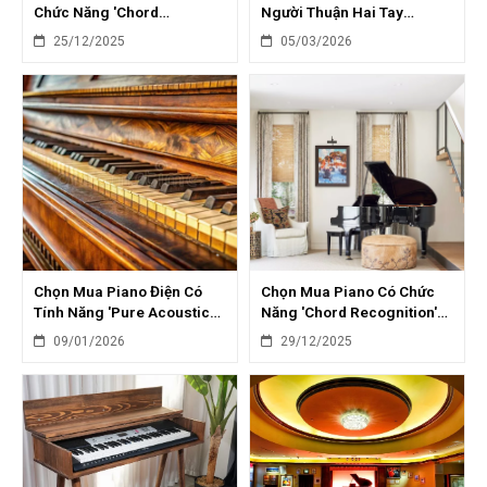
Chức Năng 'Chord
Người Thuận Hai Tay
Progression': Hỗ Trợ Sáng
(Ambidextrous): Lưu Ý Đặc
25/12/2025
05/03/2026
Tác
Biệt
Chọn Mua Piano Điện Có
Chọn Mua Piano Có Chức
Tính Năng 'Pure Acoustic
Năng 'Chord Recognition'
Modeling': Trải Nghiệm Âm
Cho Người Tự Học
09/01/2026
29/12/2025
Thanh Chân Thực