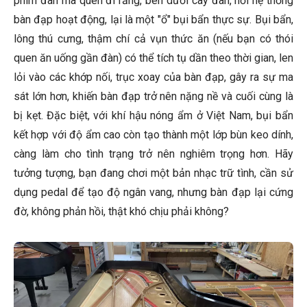
phím đàn mà quên đi rằng, bên dưới cây đàn, nơi hệ thống
bàn đạp hoạt động, lại là một "ổ" bụi bẩn thực sự. Bụi bẩn,
lông thú cưng, thậm chí cả vụn thức ăn (nếu bạn có thói
quen ăn uống gần đàn) có thể tích tụ dần theo thời gian, len
lỏi vào các khớp nối, trục xoay của bàn đạp, gây ra sự ma
sát lớn hơn, khiến bàn đạp trở nên nặng nề và cuối cùng là
bị kẹt. Đặc biệt, với khí hậu nóng ẩm ở Việt Nam, bụi bẩn
kết hợp với độ ẩm cao còn tạo thành một lớp bùn keo dính,
càng làm cho tình trạng trở nên nghiêm trọng hơn. Hãy
tưởng tượng, bạn đang chơi một bản nhạc trữ tình, cần sử
dụng pedal để tạo độ ngân vang, nhưng bàn đạp lại cứng
đờ, không phản hồi, thật khó chịu phải không?