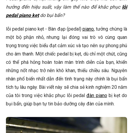
không?
hưởng đến hiệu suất, vậy làm thế nào để khắc phục
lỗi
pedal piano kẹt
Bao lâu thì tôi nên vệ sinh bàn đạp piano một lần?
do bụi bẩn?
Làm thế nào để biết khi nào cần bôi trơn bàn đạp piano?
lỗi pedal piano kẹt - Bàn đạp (pedal)
piano
, tưởng chừng là
một bộ phận nhỏ, nhưng lại đóng vai trò vô cùng quan
🎹 Khám Phá Piano Đẳng Cấp Tại Elite Piano
trọng trong việc biểu đạt cảm xúc và tạo nên sự phong phú
Kết Luận
cho âm thanh. Một chiếc pedal bị kẹt, dù chỉ một chút, cũng
có thể phá hỏng hoàn toàn màn trình diễn của bạn, khiến
những nốt nhạc trở nên khô khan, thiếu chiều sâu. Nguyên
nhân phổ biến nhất dẫn đến tình trạng này chính là bụi bẩn
tích tụ lâu ngày. Bài viết này sẽ chia sẻ kinh nghiệm 20 năm
của tôi trong việc khắc phục lỗi pedal
đàn piano
bị kẹt do
bụi bẩn, giúp bạn tự tin bảo dưỡng cây đàn của mình.