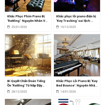
Khắc Phục Phím Piano Bị
Khắc phục lỗi piano điện bị
'Rattling': Nguyên Nhân Và
'Key Tracking' sai lệch:
Cách Sửa Chữa
Hướng dẫn chi tiết
25/01/2026
10/12/2025
Bí Quyết Chẩn Đoán Tiếng
Khắc Phục Lỗi Piano Bị 'Key
Ồn 'Rattling' Từ Nắp Đậy
Bed Bounce': Nguyên Nhân
Phím Piano
& Giải Pháp
28/12/2025
14/01/2026