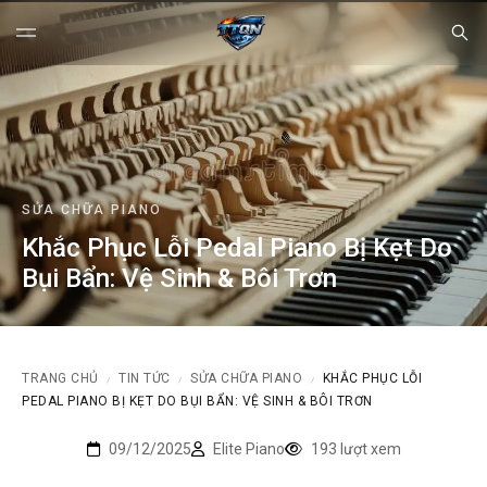
SỬA CHỮA PIANO
Khắc Phục Lỗi Pedal Piano Bị Kẹt Do
Bụi Bẩn: Vệ Sinh & Bôi Trơn
TRANG CHỦ
TIN TỨC
SỬA CHỮA PIANO
KHẮC PHỤC LỖI
/
/
/
PEDAL PIANO BỊ KẸT DO BỤI BẨN: VỆ SINH & BÔI TRƠN
09/12/2025
Elite Piano
193 lượt xem