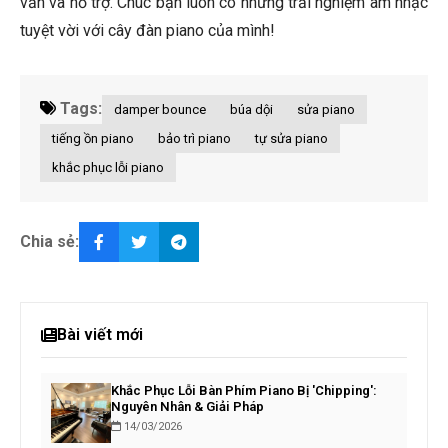
vấn và hỗ trợ. Chúc bạn luôn có những trải nghiệm âm nhạc
tuyệt vời với cây đàn piano của mình!
Tags:
damper bounce
búa dội
sửa piano
tiếng ồn piano
bảo trì piano
tự sửa piano
khắc phục lỗi piano
Chia sẻ:
Bài viết mới
Khắc Phục Lỗi Bàn Phím Piano Bị 'Chipping':
Nguyên Nhân & Giải Pháp
14/03/2026