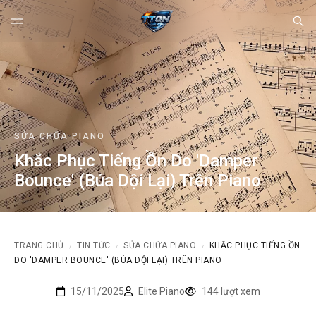
SỬA CHỮA PIANO
Khắc Phục Tiếng Ồn Do 'Damper
Bounce' (Búa Dội Lại) Trên Piano
TRANG CHỦ
TIN TỨC
SỬA CHỮA PIANO
KHẮC PHỤC TIẾNG ỒN
/
/
/
DO 'DAMPER BOUNCE' (BÚA DỘI LẠI) TRÊN PIANO
15/11/2025
Elite Piano
144 lượt xem