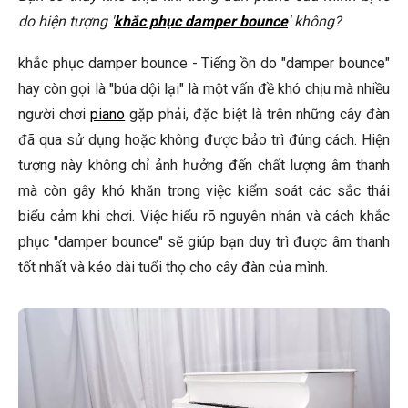
không?
do hiện tượng '
khắc phục damper bounce
' không?
Tôi có thể tự thay thế bộ giảm xóc (damper) không?
khắc phục damper bounce - Tiếng ồn do "damper bounce"
Làm thế nào để ngăn ngừa "damper bounce" tái phát sau
hay còn gọi là "búa dội lại" là một vấn đề khó chịu mà nhiều
khi đã sửa chữa?
người chơi
piano
gặp phải, đặc biệt là trên những cây đàn
🎹 Khám Phá Piano Đẳng Cấp Tại Elite Piano
đã qua sử dụng hoặc không được bảo trì đúng cách. Hiện
tượng này không chỉ ảnh hưởng đến chất lượng âm thanh
Kết Luận
mà còn gây khó khăn trong việc kiểm soát các sắc thái
biểu cảm khi chơi. Việc hiểu rõ nguyên nhân và cách khắc
phục "damper bounce" sẽ giúp bạn duy trì được âm thanh
tốt nhất và kéo dài tuổi thọ cho cây đàn của mình.