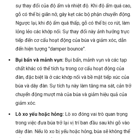
sự thay đổi của độ ẩm và nhiệt độ. Khi độ ẩm quá cao,
gỗ có thể bị giãn nở, gây kẹt các bộ phận chuyển động.
Ngược lại, khi độ ẩm quá thấp, gỗ có thể bị co rút, làm
lỏng lẻo các khớp nối. Sự thay đổi này ảnh hưởng trực
tiếp đến cơ cấu hoạt động của búa và giảm xóc, dẫn
đến hiện tượng "damper bounce".
Bụi bẩn và mảnh vụn:
Bụi bẩn, mảnh vụn và các tạp
chất khác có thể tích tụ trong cơ cấu hoạt động của
đàn, đặc biệt là ở các khớp nối và bề mặt tiếp xúc của
búa và dây đàn. Sự tích tụ này làm tăng ma sát, cản trở
chuyển động mượt mà của búa và giảm hiệu quả của
giảm xóc.
Lò xo yếu hoặc hỏng:
Lò xo đóng vai trò quan trọng
trong việc đưa búa trở lại vị trí ban đầu sau khi gõ vào
dây đàn. Nếu lò xo bị yếu hoặc hỏng, búa sẽ không thể