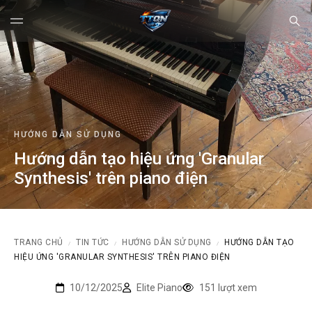
HƯỚNG DẪN SỬ DỤNG
Hướng dẫn tạo hiệu ứng 'Granular
Synthesis' trên piano điện
TRANG CHỦ
TIN TỨC
HƯỚNG DẪN SỬ DỤNG
HƯỚNG DẪN TẠO
/
/
/
HIỆU ỨNG 'GRANULAR SYNTHESIS' TRÊN PIANO ĐIỆN
10/12/2025
Elite Piano
151 lượt xem