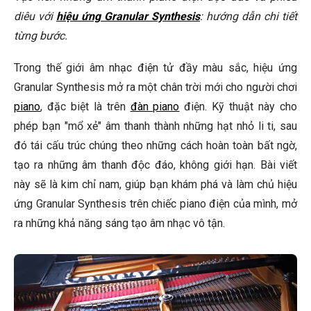
Granular Synthesis có khó học không?
diêu với
hiệu ứng Granular Synthesis
: hướng dẫn chi tiết
từng bước.
Tôi có thể sử dụng Granular Synthesis trên piano cơ
không?
Trong thế giới âm nhạc điện tử đầy màu sắc, hiệu ứng
Phần mềm Granular Synthesis nào tốt nhất cho người mới
Granular Synthesis mở ra một chân trời mới cho người chơi
bắt đầu?
piano
, đặc biệt là trên
đàn piano
điện. Kỹ thuật này cho
🎹 Khám Phá Piano Đẳng Cấp Tại Elite Piano
phép bạn "mổ xẻ" âm thanh thành những hạt nhỏ li ti, sau
Kết Luận
đó tái cấu trúc chúng theo những cách hoàn toàn bất ngờ,
tạo ra những âm thanh độc đáo, không giới hạn. Bài viết
này sẽ là kim chỉ nam, giúp bạn khám phá và làm chủ hiệu
ứng Granular Synthesis trên chiếc piano điện của mình, mở
ra những khả năng sáng tạo âm nhạc vô tận.