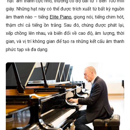
"hạt" âm thanh cực nhỏ, thường có độ dài từ 1 đến 100 mili
giây. Những hạt này có thể được trích xuất từ bất kỳ nguồn
âm thanh nào – tiếng
Elite Piano
, giọng nói, tiếng chim hót,
thậm chí cả tiếng ồn trắng. Sau đó, chúng được phát lại,
xếp chồng lên nhau, và biến đổi về cao độ, âm lượng, thời
gian, và vị trí không gian để tạo ra những kết cấu âm thanh
phức tạp và đa dạng.