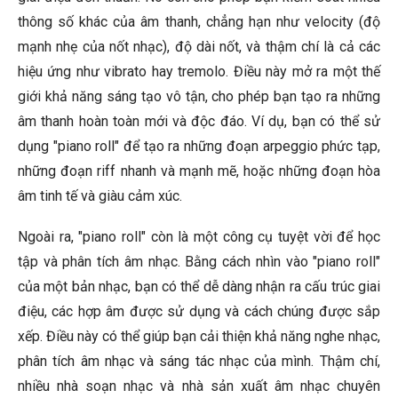
thông số khác của âm thanh, chẳng hạn như velocity (độ
mạnh nhẹ của nốt nhạc), độ dài nốt, và thậm chí là cả các
hiệu ứng như vibrato hay tremolo. Điều này mở ra một thế
giới khả năng sáng tạo vô tận, cho phép bạn tạo ra những
âm thanh hoàn toàn mới và độc đáo. Ví dụ, bạn có thể sử
dụng "piano roll" để tạo ra những đoạn arpeggio phức tạp,
những đoạn riff nhanh và mạnh mẽ, hoặc những đoạn hòa
âm tinh tế và giàu cảm xúc.
Ngoài ra, "piano roll" còn là một công cụ tuyệt vời để học
tập và phân tích âm nhạc. Bằng cách nhìn vào "piano roll"
của một bản nhạc, bạn có thể dễ dàng nhận ra cấu trúc giai
điệu, các hợp âm được sử dụng và cách chúng được sắp
xếp. Điều này có thể giúp bạn cải thiện khả năng nghe nhạc,
phân tích âm nhạc và sáng tác nhạc của mình. Thậm chí,
nhiều nhà soạn nhạc và nhà sản xuất âm nhạc chuyên