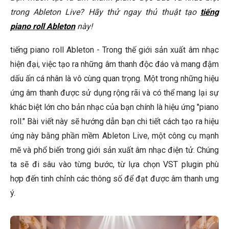
hơn?
trong Ableton Live? Hãy thử ngay thủ thuật tạo
tiếng
piano roll Ableton
Làm thế nào để tạo ra hiệu ứng "piano roll" độc đáo và
này!
khác biệt?
tiếng piano roll Ableton - Trong thế giới sản xuất âm nhạc
Làm thế nào để khắc phục các vấn đề trong âm thanh
hiện đại, việc tạo ra những âm thanh độc đáo và mang đậm
"piano roll"?
dấu ấn cá nhân là vô cùng quan trọng. Một trong những hiệu
🎹 Đàn Piano Được Yêu Thích Nhất
ứng âm thanh được sử dụng rộng rãi và có thể mang lại sự
Kết Luận
khác biệt lớn cho bản nhạc của bạn chính là hiệu ứng "piano
roll." Bài viết này sẽ hướng dẫn bạn chi tiết cách tạo ra hiệu
ứng này bằng phần mềm Ableton Live, một công cụ mạnh
mẽ và phổ biến trong giới sản xuất âm nhạc điện tử. Chúng
ta sẽ đi sâu vào từng bước, từ lựa chọn VST plugin phù
hợp đến tinh chỉnh các thông số để đạt được âm thanh ưng
ý.