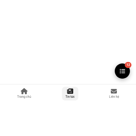
12
Trang chủ
Tin tức
Liên hệ
MỤC LỤC
Giới Thiệu