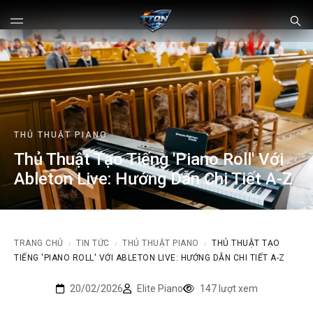
THỦ THUẬT PIANO
Thủ Thuật Tạo Tiếng 'Piano Roll' Với
Ableton Live: Hướng Dẫn Chi Tiết A-Z
TRANG CHỦ
TIN TỨC
THỦ THUẬT PIANO
THỦ THUẬT TẠO
/
/
/
TIẾNG 'PIANO ROLL' VỚI ABLETON LIVE: HƯỚNG DẪN CHI TIẾT A-Z
20/02/2026
Elite Piano
147 lượt xem