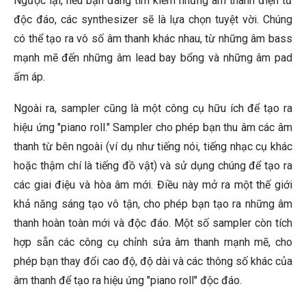
Ngược lại, nếu bạn đang tìm kiếm những âm thanh điện tử
độc đáo, các synthesizer sẽ là lựa chọn tuyệt vời. Chúng
có thể tạo ra vô số âm thanh khác nhau, từ những âm bass
mạnh mẽ đến những âm lead bay bổng và những âm pad
ấm áp.
Ngoài ra, sampler cũng là một công cụ hữu ích để tạo ra
hiệu ứng "piano roll." Sampler cho phép bạn thu âm các âm
thanh từ bên ngoài (ví dụ như tiếng nói, tiếng nhạc cụ khác
hoặc thậm chí là tiếng đồ vật) và sử dụng chúng để tạo ra
các giai điệu và hòa âm mới. Điều này mở ra một thế giới
khả năng sáng tạo vô tận, cho phép bạn tạo ra những âm
thanh hoàn toàn mới và độc đáo. Một số sampler còn tích
hợp sẵn các công cụ chỉnh sửa âm thanh mạnh mẽ, cho
phép bạn thay đổi cao độ, độ dài và các thông số khác của
âm thanh để tạo ra hiệu ứng "piano roll" độc đáo.