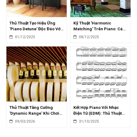
Thủ Thuật Tạo Hiệu Ứng
Kỹ Thuật 'Harmonic
'Piano Detune' Độc Đáo Với
Matching' Trên Piano: Cách
VST Plugin
Tìm Tone Chuẩn Khi Hát
01/12/2025
08/12/2025
Thủ Thuật Tăng Cường
Kết Hợp Piano Với Nhạc
'Dynamic Range' Khi Chơi
Điện Tử (EDM): Thủ Thuật
Piano: Biểu Cảm Âm Nhạc
Tạo Bản Hit
09/03/2026
31/10/2025