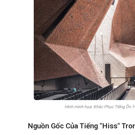
Hình minh họa: Khắc Phục Tiếng Ồn 'H
Nguồn Gốc Của Tiếng "Hiss" Tron