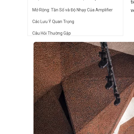
t
Mở Rộng: Tần Số và Độ Nhạy Của Amplifier
v
Các Lưu Ý Quan Trọng
Câu Hỏi Thường Gặp
Tại sao tiếng "hiss" lại xuất hiện sau một
thời gian sử dụng?
Tôi đã thử tất cả các phương pháp trên
nhưng vẫn không hết tiếng "hiss", tôi nên
làm gì?
Tôi có nên sử dụng phần mềm giảm nhiễu
để loại bỏ tiếng "hiss"?
🎹 Khám Phá Piano Đẳng Cấp Tại Elite
Piano
Kết Luận