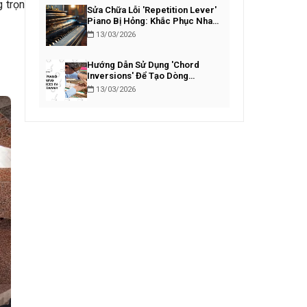
g trọn
Sửa Chữa Lỗi 'Repetition Lever'
Piano Bị Hỏng: Khắc Phục Nhanh
Chóng
13/03/2026
Hướng Dẫn Sử Dụng 'Chord
Inversions' Để Tạo Dòng
Bassline Piano Lôi Cuốn
13/03/2026