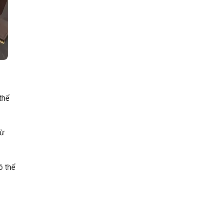
thể
từ
ó thể