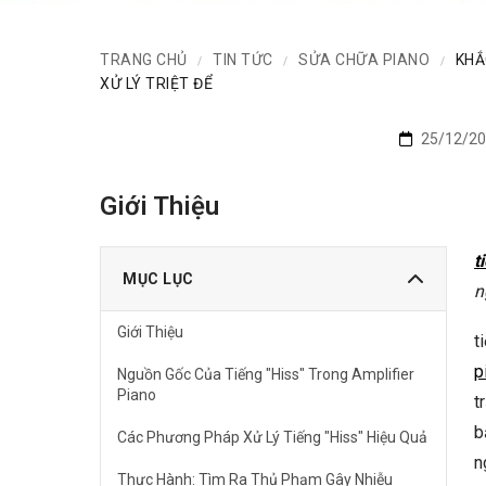
TRANG CHỦ
TIN TỨC
SỬA CHỮA PIANO
KHẮ
/
/
/
XỬ LÝ TRIỆT ĐỂ
25/12/20
Giới Thiệu
t
MỤC LỤC
n
Giới Thiệu
t
p
Nguồn Gốc Của Tiếng "Hiss" Trong Amplifier
Piano
t
b
Các Phương Pháp Xử Lý Tiếng "Hiss" Hiệu Quả
n
Thực Hành: Tìm Ra Thủ Phạm Gây Nhiễu