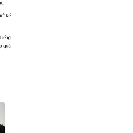
ác.
iết kế
 Tiếng
đã quá