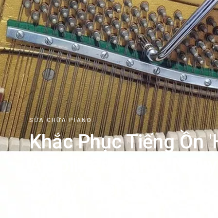
SỬA CHỮA PIANO
Khắc Phục Tiếng Ồn '
Amplifier Piano: Ngu
Xử Lý Triệt Để