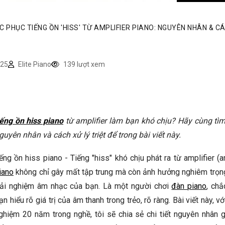
C PHỤC TIẾNG ỒN 'HISS' TỪ AMPLIFIER PIANO: NGUYÊN NHÂN & C
25
Elite Piano
139 lượt xem
iếng ồn hiss piano
từ amplifier làm bạn khó chịu? Hãy cùng tìm
guyên nhân và cách xử lý triệt để trong bài viết này.
iếng ồn hiss piano - Tiếng "hiss" khó chịu phát ra từ amplifier (
iano
không chỉ gây mất tập trung mà còn ảnh hưởng nghiêm trọn
rải nghiệm âm nhạc của bạn. Là một người chơi
đàn piano
, chắ
ạn hiểu rõ giá trị của âm thanh trong trẻo, rõ ràng. Bài viết này, vớ
ghiệm 20 năm trong nghề, tôi sẽ chia sẻ chi tiết nguyên nhân g