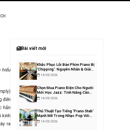
ÁCH
Bài viết mới
Khắc Phục Lỗi Bàn Phím Piano Bị
 hiểu
'Chipping': Nguyên Nhân & Giải
Pháp
14/03/2026
Chọn Mua Piano Điện Cho Người
amply)
Mới Học Jazz: Tính Năng Cần
Thiết
14/03/2026
g đến
c hẳn
Thủ Thuật Tạo Tiếng 'Piano Stab'
i kinh
Mạnh Mẽ Trong Nhạc Pop Với
VST
14/03/2026
ây ra