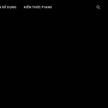
N SỬ DỤNG
KIẾN THỨC PIANO
Giới Thiệu
Nguồn Gốc Của Tiếng "Hiss" Trong
Amplifier Piano
Các Phương Pháp Xử Lý Tiếng "Hiss" Hiệu
Quả
Thực Hành: Tìm Ra Thủ Phạm Gây Nhiễu
Mở Rộng: Tần Số và Độ Nhạy Của Amplifier
Các Lưu Ý Quan Trọng
Câu Hỏi Thường Gặp
Xem thêm