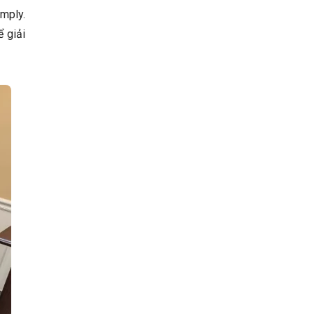
amply.
ể giải