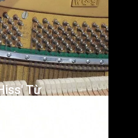
Hiss' Từ
yên Nhân & Cách