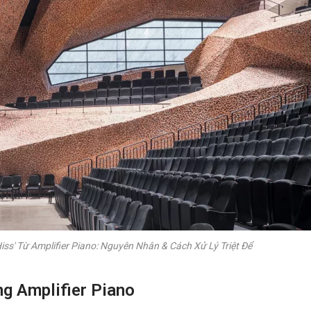
iss' Từ Amplifier Piano: Nguyên Nhân & Cách Xử Lý Triệt Để
g Amplifier Piano