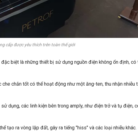
ng cấp được yêu thích trên toàn thế giới
, đặc biệt là những thiết bị sử dụng nguồn điện không ổn định, có 
che chắn tốt có thể hoạt động như một ăng-ten, thu nhận nhiễu 
sử dụng, các linh kiện bên trong amply, như điện trở và tụ điện, c
ể tạo ra vòng lặp đất, gây ra tiếng "hiss" và các loại nhiễu khác.