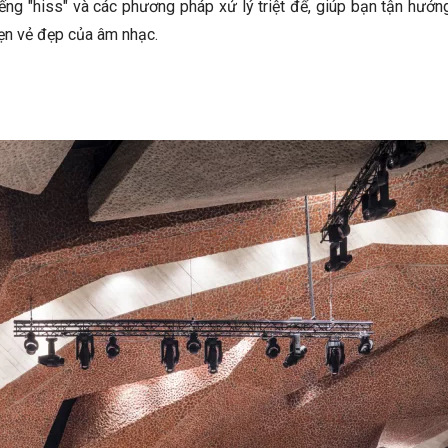
iếng "hiss" và các phương pháp xử lý triệt để, giúp bạn tận hưởn
ẹn vẻ đẹp của âm nhạc.