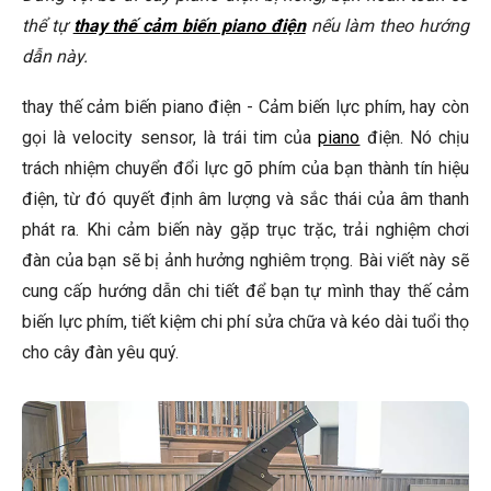
Bước 5: Kiểm Tra Hoạt Động
thể tự
thay thế cảm biến piano điện
nếu làm theo hướng
dẫn này.
Bước 6: Lắp Lại Vỏ Đàn
Các Lưu Ý Quan Trọng
thay thế cảm biến piano điện - Cảm biến lực phím, hay còn
gọi là velocity sensor, là trái tim của
piano
điện. Nó chịu
Các Vấn Đề Thường Gặp và Cách Khắc Phục
trách nhiệm chuyển đổi lực gõ phím của bạn thành tín hiệu
Câu Hỏi Thường Gặp
điện, từ đó quyết định âm lượng và sắc thái của âm thanh
Tôi có thể tự thay thế cảm biến lực phím nếu không có kinh
phát ra. Khi cảm biến này gặp trục trặc, trải nghiệm chơi
nghiệm không?
đàn của bạn sẽ bị ảnh hưởng nghiêm trọng. Bài viết này sẽ
cung cấp hướng dẫn chi tiết để bạn tự mình thay thế cảm
Làm thế nào để biết cảm biến lực phím nào cần thay thế?
biến lực phím, tiết kiệm chi phí sửa chữa và kéo dài tuổi thọ
Cần bao nhiêu chi phí để thay thế cảm biến lực phím?
cho cây đàn yêu quý.
🎹 Khám Phá Piano Đẳng Cấp Tại Elite Piano
Kết Luận