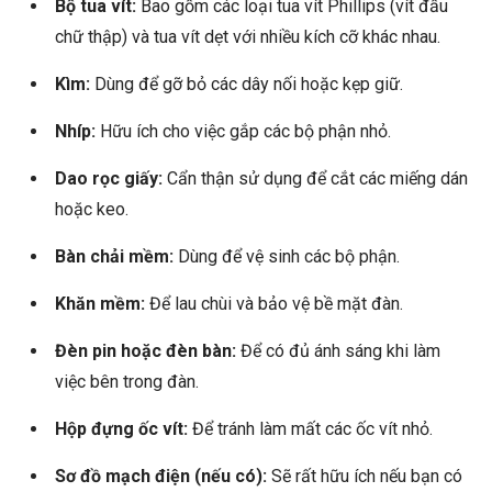
Bộ tua vít:
Bao gồm các loại tua vít Phillips (vít đầu
chữ thập) và tua vít dẹt với nhiều kích cỡ khác nhau.
Kìm:
Dùng để gỡ bỏ các dây nối hoặc kẹp giữ.
Nhíp:
Hữu ích cho việc gắp các bộ phận nhỏ.
Dao rọc giấy:
Cẩn thận sử dụng để cắt các miếng dán
hoặc keo.
Bàn chải mềm:
Dùng để vệ sinh các bộ phận.
Khăn mềm:
Để lau chùi và bảo vệ bề mặt đàn.
Đèn pin hoặc đèn bàn:
Để có đủ ánh sáng khi làm
việc bên trong đàn.
Hộp đựng ốc vít:
Để tránh làm mất các ốc vít nhỏ.
Sơ đồ mạch điện (nếu có):
Sẽ rất hữu ích nếu bạn có