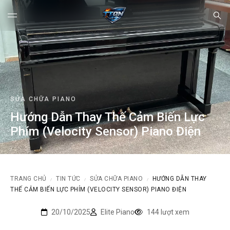
SỬA CHỮA PIANO
Hướng Dẫn Thay Thế Cảm Biến Lực
Phím (Velocity Sensor) Piano Điện
TRANG CHỦ
TIN TỨC
SỬA CHỮA PIANO
HƯỚNG DẪN THAY
/
/
/
THẾ CẢM BIẾN LỰC PHÍM (VELOCITY SENSOR) PIANO ĐIỆN
20/10/2025
Elite Piano
144 lượt xem