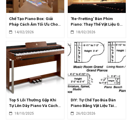
Chế Tạo Piano Box: Giải
'Re-Fretting' Bàn Phím
Pháp Cách Âm Tối Ưu Cho
Piano: Thay Thế Vật Liệu Giả
Piano Cơ Tại Nhà
Ngà Cho Phím
14/02/2026
18/02/2026
Top 5 Lỗi Thường Gặp Khi
DIY: Tự Chế Tạo Búa Đàn
Tự Lên Dây Piano Và Cách
Piano Bằng Vật Liệu Tái
Phòng Tránh
Chế: Tiết Kiệm & Sáng Tạo
18/10/2025
26/02/2026