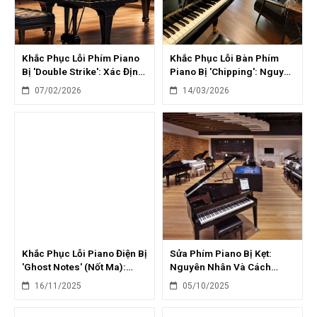
Khắc Phục Lỗi Phím Piano
Khắc Phục Lỗi Bàn Phím
Bị 'Double Strike': Xác Định
Piano Bị 'Chipping': Nguyên
Và Sửa Lỗi
Nhân & Giải Pháp
07/02/2026
14/03/2026
Khắc Phục Lỗi Piano Điện Bị
Sửa Phím Piano Bị Kẹt:
'Ghost Notes' (Nốt Ma):
Nguyên Nhân Và Cách
Nguyên Nhân & Giải Pháp
Khắc Phục Tại Nhà
16/11/2025
05/10/2025