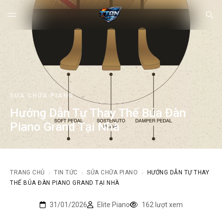
SỬA CHỮA PIANO
Hướng Dẫn Tự Thay Thế Búa Đàn
Piano Grand Tại Nhà
TRANG CHỦ
TIN TỨC
SỬA CHỮA PIANO
HƯỚNG DẪN TỰ THAY
/
/
/
THẾ BÚA ĐÀN PIANO GRAND TẠI NHÀ
31/01/2026
Elite Piano
162 lượt xem