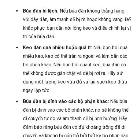
Búa đàn bị lệch:
Nếu búa đàn không thẳng hàng
với dây đàn, âm thanh sẽ bị rè hoặc không vang. Để
khắc phục, bạn cần nới lỏng keo và điều chỉnh lại vị
trí của búa đàn.
Keo dán quá nhiều hoặc quá ít:
Nếu bạn bôi quá
nhiều keo, keo có thể tràn ra ngoài và làm bẩn các
bộ phận khác. Nếu bạn bôi quá ít keo, búa đàn có
thể không được gắn chặt và dễ bị rơi ra. Hãy sử
dụng một lượng keo vừa đủ và lau sạch keo thừa
ngay lập tức.
Búa đàn bị dính vào các bộ phận khác:
Nếu búa
đàn bị dính vào các bộ phận khác, nó sẽ không thể
di chuyển tự do và âm thanh sẽ bị ảnh hưởng. Hãy
đảm bảo rằng búa đàn có đủ khoảng trống để di
chuyển và không bị cản trở bởi bất kỳ bộ phận nào