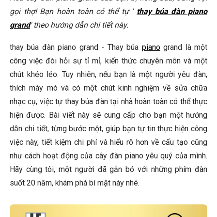
gọi thợ! Bạn hoàn toàn có thể tự '
thay búa đàn piano
Tôi có thể sử dụng keo dán thông thường thay vì keo dán
grand
gỗ chuyên dụng không?
' theo hướng dẫn chi tiết này.
Làm thế nào để biết búa đàn đã được điều chỉnh đúng
thay búa đàn piano grand - Thay búa
piano
grand là một
cách?
công việc đòi hỏi sự tỉ mỉ, kiến thức chuyên môn và một
🎹 Sản Phẩm Piano Nổi Bật Tại Elite Piano
chút khéo léo. Tuy nhiên, nếu bạn là một người yêu đàn,
thích mày mò và có một chút kinh nghiệm về sửa chữa
Kết Luận
nhạc cụ, việc tự thay búa đàn tại nhà hoàn toàn có thể thực
hiện được. Bài viết này sẽ cung cấp cho bạn một hướng
dẫn chi tiết, từng bước một, giúp bạn tự tin thực hiện công
việc này, tiết kiệm chi phí và hiểu rõ hơn về cấu tạo cũng
như cách hoạt động của cây đàn piano yêu quý của mình.
Hãy cùng tôi, một người đã gắn bó với những phím đàn
suốt 20 năm, khám phá bí mật này nhé.