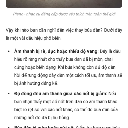
Piano - nhạc cụ đẳng cấp được yêu thích trên toàn thế giới
Vậy khi nào bạn cần nghĩ đến việc thay búa đàn? Dưới đây
là một vài dấu hiệu phổ biến:
Âm thanh bị rè, đục hoặc thiếu độ vang:
Đây là dấu
hiệu rõ ràng nhất cho thấy búa đàn đã bị mòn, chai
cứng hoặc biến dạng. Khi búa không còn đủ độ đàn
hồi để rung động dây đàn một cách tối ưu, âm thanh sẽ
bị ảnh hưởng đáng kể.
Độ đồng đều âm thanh giữa các nốt bị giảm:
Nếu
bạn nhận thấy một số nốt trên đàn có âm thanh khác
biệt rõ rệt so với các nốt khác, có thể do búa đàn của
những nốt đó đã bị hư hỏng.
Búa đàn bị mòn hoặc nứt vỡ:
Kiểm tra trực quan búa