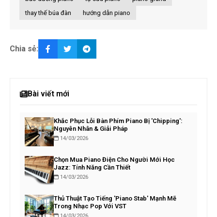
thay thế búa đàn
hướng dẫn piano
Chia sẻ:
Bài viết mới
Khắc Phục Lỗi Bàn Phím Piano Bị 'Chipping':
Nguyên Nhân & Giải Pháp
14/03/2026
Chọn Mua Piano Điện Cho Người Mới Học
Jazz: Tính Năng Cần Thiết
14/03/2026
Thủ Thuật Tạo Tiếng 'Piano Stab' Mạnh Mẽ
Trong Nhạc Pop Với VST
14/03/2026