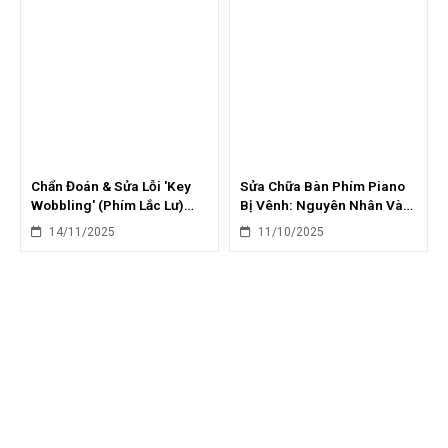
Chẩn Đoán & Sửa Lỗi 'Key
Sửa Chữa Bàn Phím Piano
Wobbling' (Phím Lắc Lư)
Bị Vênh: Nguyên Nhân Và
Trên Piano Cơ
Cách Cân Chỉnh Tại Nhà
14/11/2025
11/10/2025