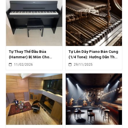
Tự Thay Thế Đầu Búa
Tự Lên Dây Piano Bán Cung
(Hammer) Bị Mòn Cho
(1/4 Tone): Hướng Dẫn Thử
Piano Grand: Hướng Dẫn
Nghiệm Âm Thanh Mới
11/02/2026
29/11/2025
Chi Tiết