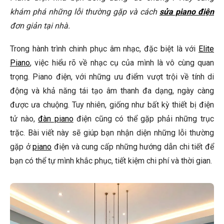
Thực Hành: Sửa Chữa Các Lỗi Đơn Giản
khám phá những lỗi thường gặp và cách
sửa piano điện
đơn giản tại nhà.
Vệ sinh bàn phím bị kẹt
Vệ sinh jack cắm bị lỏng
Trong hành trình chinh phục âm nhạc, đặc biệt là với
Elite
Piano
, việc hiểu rõ về nhạc cụ của mình là vô cùng quan
Mở Rộng: Khi Nào Cần Đến Thợ Sửa Chữa Chuyên Nghiệp?
trọng. Piano điện, với những ưu điểm vượt trội về tính di
Các Lưu Ý Quan Trọng
động và khả năng tái tạo âm thanh đa dạng, ngày càng
Câu Hỏi Thường Gặp
được ưa chuộng. Tuy nhiên, giống như bất kỳ thiết bị điện
tử nào,
đàn piano
điện cũng có thể gặp phải những trục
Tại sao piano điện của tôi phát ra tiếng ồn lạ?
trặc. Bài viết này sẽ giúp bạn nhận diện những lỗi thường
Làm thế nào để vệ sinh bàn phím piano điện đúng cách?
gặp ở
piano
điện và cung cấp những hướng dẫn chi tiết để
bạn có thể tự mình khắc phục, tiết kiệm chi phí và thời gian.
Tôi có thể tự thay thế loa cho piano điện không?
🎹 Khám Phá Piano Đẳng Cấp Tại Elite Piano
Kết Luận