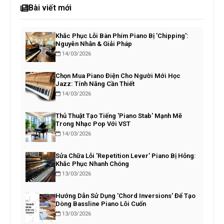
Bài viết mới
Khắc Phục Lỗi Bàn Phím Piano Bị 'Chipping':
Nguyên Nhân & Giải Pháp
14/03/2026
Chọn Mua Piano Điện Cho Người Mới Học
Jazz: Tính Năng Cần Thiết
14/03/2026
Thủ Thuật Tạo Tiếng 'Piano Stab' Mạnh Mẽ
Trong Nhạc Pop Với VST
14/03/2026
Sửa Chữa Lỗi 'Repetition Lever' Piano Bị Hỏng:
Khắc Phục Nhanh Chóng
13/03/2026
Hướng Dẫn Sử Dụng 'Chord Inversions' Để Tạo
Dòng Bassline Piano Lôi Cuốn
13/03/2026