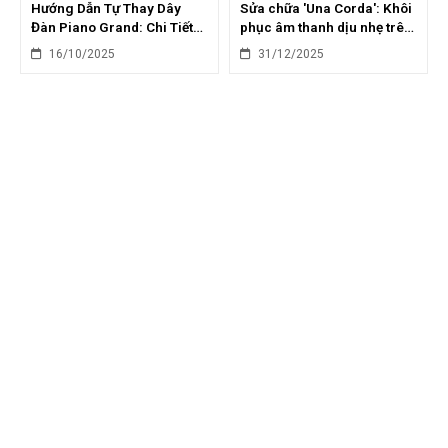
Hướng Dẫn Tự Thay Dây
Sửa chữa 'Una Corda': Khôi
Đàn Piano Grand: Chi Tiết
phục âm thanh dịu nhẹ trên
Từng Bước
grand piano
16/10/2025
31/12/2025