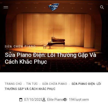
SỬA CHỮA PIANO
Sửa Piano Điện: Lỗi Thường Gặp Và
Cách Khắc Phục
TRANG CHỦ
TIN TỨC
SỬA CHỮA PIANO
SỬA PIANO ĐIỆN: LỖI
/
/
/
THƯỜNG GẶP VÀ CÁCH KHẮC PHỤC
07/10/2025
Elite Piano
194 lượt xem