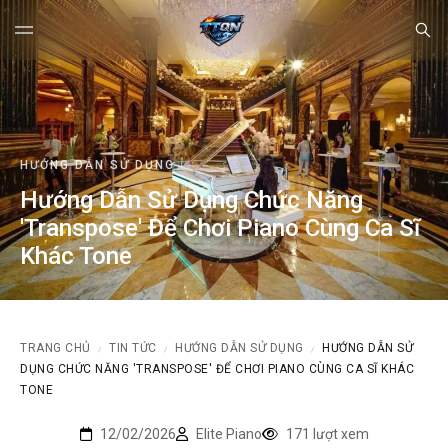
HƯỚNG DẪN SỬ DỤNG
Hướng Dẫn Sử Dụng Chức Năng
'Transpose' Để Chơi Piano Cùng Ca Sĩ
Khác Tone
TRANG CHỦ
TIN TỨC
HƯỚNG DẪN SỬ DỤNG
HƯỚNG DẪN SỬ
/
/
/
DỤNG CHỨC NĂNG 'TRANSPOSE' ĐỂ CHƠI PIANO CÙNG CA SĨ KHÁC
TONE
12/02/2026
Elite Piano
171 lượt xem