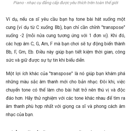
Piano - nhạc cụ đẳng cấp được yêu thích trên toàn thế giới
Ví dụ, nếu ca sĩ yêu cầu bạn hạ tone bài hát xuống một
cung (ví dụ từ C xuống Bb), bạn chỉ cần chỉnh "transpose"
xuống -2 (mỗi nửa cung tương ứng với 1 đơn vị). Khi đó,
các hợp âm C, G, Am, F mà bạn chơi sẽ tự động biến thành
Bb, F, Gm, Eb. Điều này giúp bạn tiết kiệm thời gian, công
sức và giữ được sự tự tin khi biểu diễn.
Một lợi ích khác của "transpose" là nó giúp bạn khám phá
những màu sắc âm thanh mới cho bản nhạc. Đôi khi, việc
chuyển tone có thể làm cho bài hát trở nên thú vị và độc
đáo hơn. Hãy thử nghiệm với các tone khác nhau để tìm ra
âm thanh phù hợp nhất với giọng ca sĩ và phong cách âm
nhạc của bạn.