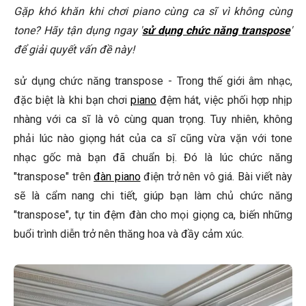
Gặp khó khăn khi chơi piano cùng ca sĩ vì không cùng
Làm thế nào để biết giá trị "transpose" phù hợp?
tone? Hãy tận dụng ngay '
sử dụng chức năng transpose
'
để giải quyết vấn đề này!
Chức năng "transpose" có ảnh hưởng đến chất lượng âm
thanh không?
sử dụng chức năng transpose - Trong thế giới âm nhạc,
🎹 Gợi Ý Piano Chất Lượng Từ Elite Piano
đặc biệt là khi bạn chơi
piano
đệm hát, việc phối hợp nhịp
Kết Luận
nhàng với ca sĩ là vô cùng quan trọng. Tuy nhiên, không
phải lúc nào giọng hát của ca sĩ cũng vừa vặn với tone
nhạc gốc mà bạn đã chuẩn bị. Đó là lúc chức năng
"transpose" trên
đàn piano
điện trở nên vô giá. Bài viết này
sẽ là cẩm nang chi tiết, giúp bạn làm chủ chức năng
"transpose", tự tin đệm đàn cho mọi giọng ca, biến những
buổi trình diễn trở nên thăng hoa và đầy cảm xúc.