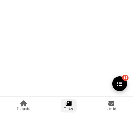
12
Trang chủ
Tin tức
Liên hệ
MỤC LỤC