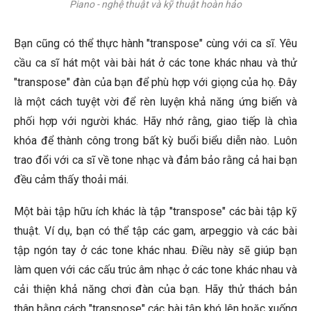
Piano - nghệ thuật và kỹ thuật hoàn hảo
Bạn cũng có thể thực hành "transpose" cùng với ca sĩ. Yêu
cầu ca sĩ hát một vài bài hát ở các tone khác nhau và thử
"transpose" đàn của bạn để phù hợp với giọng của họ. Đây
là một cách tuyệt vời để rèn luyện khả năng ứng biến và
phối hợp với người khác. Hãy nhớ rằng, giao tiếp là chìa
khóa để thành công trong bất kỳ buổi biểu diễn nào. Luôn
trao đổi với ca sĩ về tone nhạc và đảm bảo rằng cả hai bạn
đều cảm thấy thoải mái.
Một bài tập hữu ích khác là tập "transpose" các bài tập kỹ
thuật. Ví dụ, bạn có thể tập các gam, arpeggio và các bài
tập ngón tay ở các tone khác nhau. Điều này sẽ giúp bạn
làm quen với các cấu trúc âm nhạc ở các tone khác nhau và
cải thiện khả năng chơi đàn của bạn. Hãy thử thách bản
thân bằng cách "transpose" các bài tập khó lên hoặc xuống