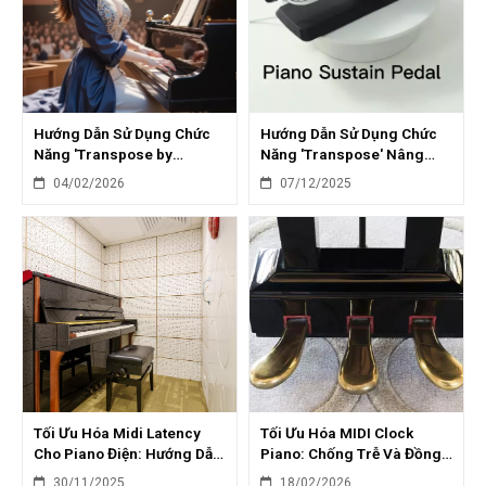
Hướng Dẫn Sử Dụng Chức
Hướng Dẫn Sử Dụng Chức
Năng 'Transpose by
Năng 'Transpose' Nâng
Semitone' Trên Piano
Cao Trên Piano Điện
04/02/2026
07/12/2025
Tối Ưu Hóa Midi Latency
Tối Ưu Hóa MIDI Clock
Cho Piano Điện: Hướng Dẫn
Piano: Chống Trễ Và Đồng
Giảm Độ Trễ
Bộ Với DAW
30/11/2025
18/02/2026