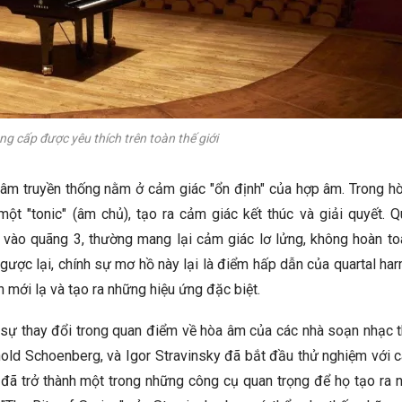
ng cấp được yêu thích trên toàn thế giới
a âm truyền thống nằm ở cảm giác "ổn định" của hợp âm. Trong h
t "tonic" (âm chủ), tạo ra cảm giác kết thúc và giải quyết. Qu
c vào quãng 3, thường mang lại cảm giác lơ lửng, không hoàn to
 Ngược lại, chính sự mơ hồ này lại là điểm hấp dẫn của quartal ha
mới lạ và tạo ra những hiệu ứng đặc biệt.
i sự thay đổi trong quan điểm về hòa âm của các nhà soạn nhạc 
ld Schoenberg, và Igor Stravinsky đã bắt đầu thử nghiệm với c
 đã trở thành một trong những công cụ quan trọng để họ tạo ra 