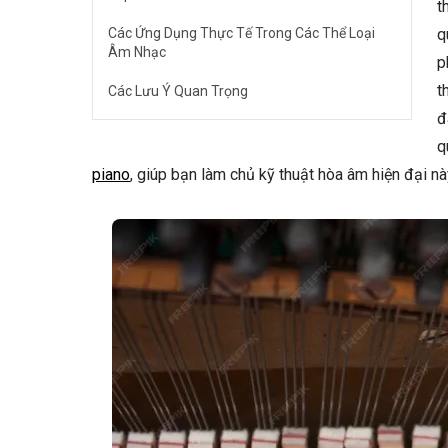
t
Các Ứng Dụng Thực Tế Trong Các Thể Loại
q
Âm Nhạc
p
t
Các Lưu Ý Quan Trọng
đ
Câu Hỏi Thường Gặp
q
Quartal harmony có khó học không?
piano
, giúp bạn làm chủ kỹ thuật hòa âm hiện đại nà
Quartal harmony có thể được sử dụng trong
nhạc cổ điển không?
Làm thế nào để phân biệt quartal harmony
với các loại hòa âm khác?
🎹 Khám Phá Piano Đẳng Cấp Tại Elite
Piano
Kết Luận