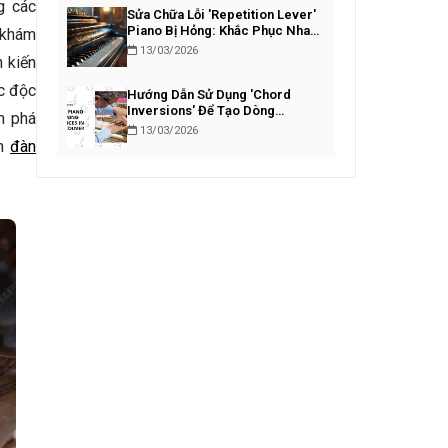
g các
Sửa Chữa Lỗi 'Repetition Lever'
Piano Bị Hỏng: Khắc Phục Nhanh
h khám
Chóng
13/03/2026
 kiến
c độc
Hướng Dẫn Sử Dụng 'Chord
Inversions' Để Tạo Dòng
m phá
Bassline Piano Lôi Cuốn
13/03/2026
ên
đàn