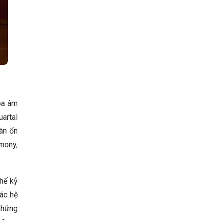
òa âm
artal
àn ổn
rmony,
thế kỷ
ác hệ
những