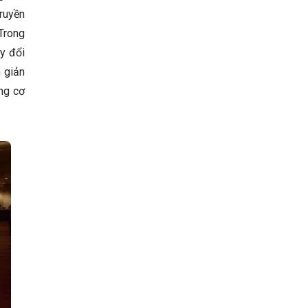
truyền
Trong
y đổi
n giản
ng cơ