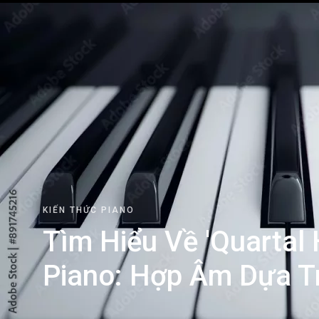
KIẾN THỨC PIANO
Tìm Hiểu Về 'Quartal
Piano: Hợp Âm Dựa T