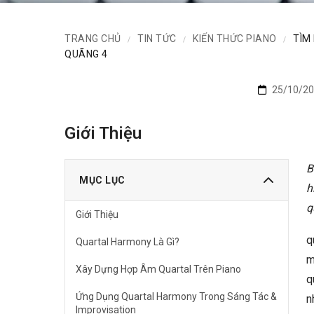
TRANG CHỦ
TIN TỨC
KIẾN THỨC PIANO
TÌM
/
/
/
QUÃNG 4
25/10/20
Giới Thiệu
B
MỤC LỤC
h
q
Giới Thiệu
q
Quartal Harmony Là Gì?
m
Xây Dựng Hợp Âm Quartal Trên Piano
q
Ứng Dụng Quartal Harmony Trong Sáng Tác &
n
Improvisation