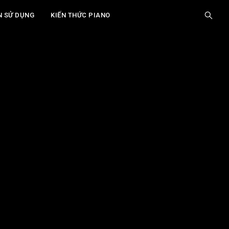
N SỬ DỤNG
KIẾN THỨC PIANO
Giới Thiệu
Quartal Harmony Là Gì?
Xây Dựng Hợp Âm Quartal Trên Piano
Ứng Dụng Quartal Harmony Trong Sáng Tác
& Improvisation
Các Ứng Dụng Thực Tế Trong Các Thể Loại
Âm Nhạc
Các Lưu Ý Quan Trọng
Câu Hỏi Thường Gặp
Xem thêm