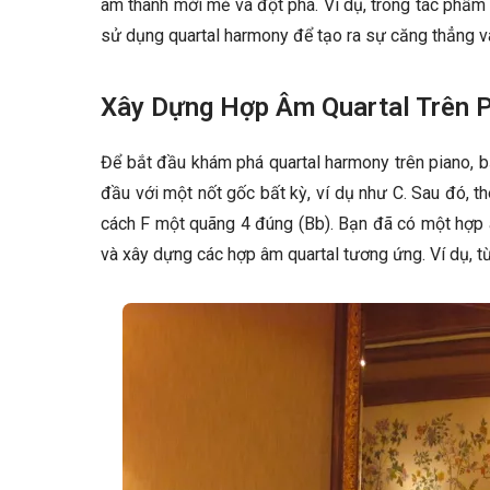
âm thanh mới mẻ và đột phá. Ví dụ, trong tác phẩm 
sử dụng quartal harmony để tạo ra sự căng thẳng và
Xây Dựng Hợp Âm Quartal Trên 
Để bắt đầu khám phá quartal harmony trên piano,
đầu với một nốt gốc bất kỳ, ví dụ như C. Sau đó, 
cách F một quãng 4 đúng (Bb). Bạn đã có một hợp â
và xây dựng các hợp âm quartal tương ứng. Ví dụ, t