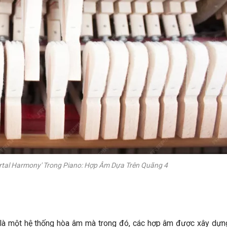
artal Harmony' Trong Piano: Hợp Âm Dựa Trên Quãng 4
" là một hệ thống hòa âm mà trong đó, các hợp âm được xây dựn