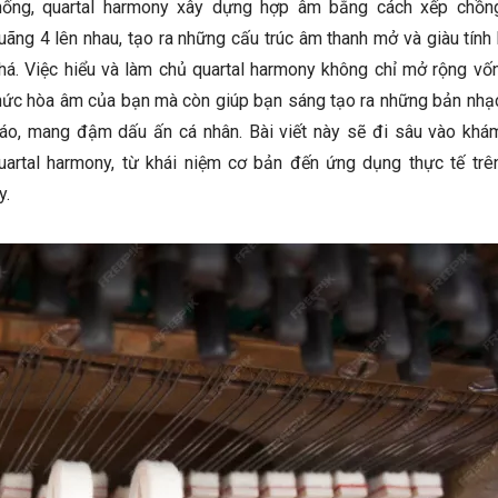
hống, quartal harmony xây dựng hợp âm bằng cách xếp chồn
uãng 4 lên nhau, tạo ra những cấu trúc âm thanh mở và giàu tín
há. Việc hiểu và làm chủ quartal harmony không chỉ mở rộng vốn
hức hòa âm của bạn mà còn giúp bạn sáng tạo ra những bản nhạ
áo, mang đậm dấu ấn cá nhân. Bài viết này sẽ đi sâu vào khá
uartal harmony, từ khái niệm cơ bản đến ứng dụng thực tế tr
y.