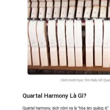
Hình minh họa: Tìm Hiểu Về 'Qu
Quartal Harmony Là Gì?
Quartal harmony, dịch nôm na là "hòa âm quãng 4,