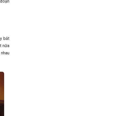
g đoạn
y bắt
ốt nữa
 nhau