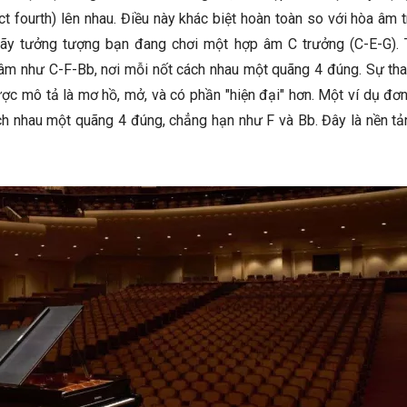
 fourth) lên nhau. Điều này khác biệt hoàn toàn so với hòa âm 
Hãy tưởng tượng bạn đang chơi một hợp âm C trưởng (C-E-G). 
 âm như C-F-Bb, nơi mỗi nốt cách nhau một quãng 4 đúng. Sự tha
ợc mô tả là mơ hồ, mở, và có phần "hiện đại" hơn. Một ví dụ đơ
ch nhau một quãng 4 đúng, chẳng hạn như F và Bb. Đây là nền tả