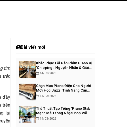
Bài viết mới
Khắc Phục Lỗi Bàn Phím Piano Bị
g tìm
'Chipping': Nguyên Nhân & Giải
Pháp
14/03/2026
 trên
Chọn Mua Piano Điện Cho Người
Mới Học Jazz: Tính Năng Cần
Thiết
14/03/2026
à đầy
a trên
Thủ Thuật Tạo Tiếng 'Piano Stab'
g lại
Mạnh Mẽ Trong Nhạc Pop Với
VST
14/03/2026
ruyền