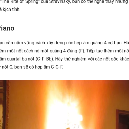
"The Rite of Spring" của Stravinsky, bạn có thể nghe thấy nhữn
 kịch tính.
Piano
 bạn cần nắm vững cách xây dựng các hợp âm quãng 4 cơ bản. Hã
thêm một nốt cách nó một quãng 4 đúng (F). Tiếp tục thêm một n
m quartal ba nốt (C-F-Bb). Hãy thử nghiệm với các nốt gốc khác
ừ nốt G, bạn sẽ có hợp âm G-C-F.