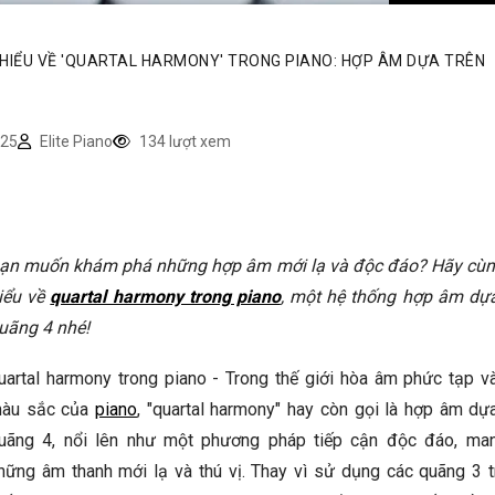
 HIỂU VỀ 'QUARTAL HARMONY' TRONG PIANO: HỢP ÂM DỰA TRÊN
25
Elite Piano
134 lượt xem
ạn muốn khám phá những hợp âm mới lạ và độc đáo? Hãy cùn
iểu về
quartal harmony trong piano
, một hệ thống hợp âm dựa
uãng 4 nhé!
uartal harmony trong piano - Trong thế giới hòa âm phức tạp v
àu sắc của
piano
, "quartal harmony" hay còn gọi là hợp âm dự
uãng 4, nổi lên như một phương pháp tiếp cận độc đáo, man
hững âm thanh mới lạ và thú vị. Thay vì sử dụng các quãng 3 t