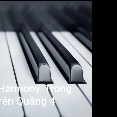
 Harmony' Trong
rên Quãng 4