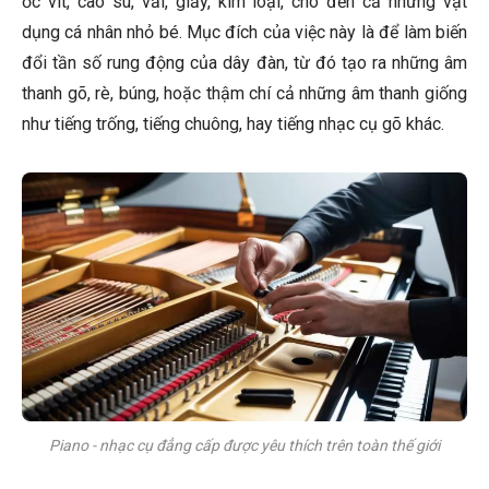
ốc vít, cao su, vải, giấy, kim loại, cho đến cả những vật
dụng cá nhân nhỏ bé. Mục đích của việc này là để làm biến
đổi tần số rung động của dây đàn, từ đó tạo ra những âm
thanh gõ, rè, búng, hoặc thậm chí cả những âm thanh giống
như tiếng trống, tiếng chuông, hay tiếng nhạc cụ gõ khác.
Piano - nhạc cụ đẳng cấp được yêu thích trên toàn thế giới