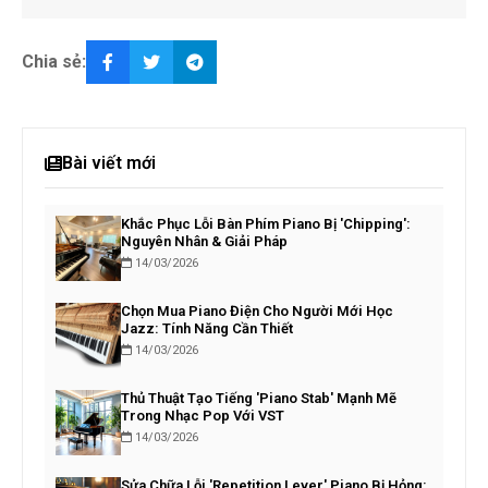
Chia sẻ:
Bài viết mới
Khắc Phục Lỗi Bàn Phím Piano Bị 'Chipping':
Nguyên Nhân & Giải Pháp
14/03/2026
Chọn Mua Piano Điện Cho Người Mới Học
Jazz: Tính Năng Cần Thiết
14/03/2026
Thủ Thuật Tạo Tiếng 'Piano Stab' Mạnh Mẽ
Trong Nhạc Pop Với VST
14/03/2026
Sửa Chữa Lỗi 'Repetition Lever' Piano Bị Hỏng: