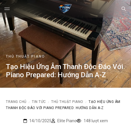
THỦ THUẬT PIANO
Tạo Hiệu Ứng Âm Thanh Độc Đáo Với
Piano Prepared: Hướng Dẫn A-Z
TRANG CHỦ
TIN TỨC
THỦ THUẬT PIANO
TẠO HIỆU ỨNG ÂM
/
/
/
THANH ĐỘC ĐÁO VỚI PIANO PREPARED: HƯỚNG DẪN A-Z
14/10/2025
Elite Piano
148 lượt xem