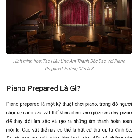
Hình minh họa: Tạo Hiệu Ứng Âm Thanh Độc Đáo Với Piano
Prepared: Hướng Dẫn A-Z
Piano Prepared Là Gì?
Piano prepared là một kỹ thuật chơi piano, trong đó người
chơi sẽ chèn các vật thể khác nhau vào giữa các dây piano
để thay đổi âm sắc và tạo ra những âm thanh hoàn toàn
mới lạ. Các vật thể này có thể là bất cứ thứ gì, từ đinh ốc,