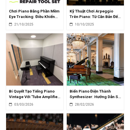
Chơi Piano Bằng Phần Mềm
Kỹ Thuật Chơi Arpeggio
Eye Tracking: Điều Khiển
Trên Piano: Từ Căn Bản Đến
Bằng Ánh Nhìn
Biến Tấu
21/10/2025
10/10/2025
Bí Quyết Tạo Tiếng Piano
Biến Piano Điện Thành
Vintage Với 'Tube Amplifier'
Synthesizer: Hướng Dẫn Sử
VST Plugin
Dụng VST Synth
03/03/2026
28/02/2026