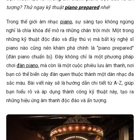
Tôi có thể sử dụng bất kỳ loại vật liệu nào cho piano
tượng? Thử ngay kỹ thuật
piano prepared
nhé!
prepared không?
Trong thế giới âm nhạc
piano
, sự sáng tạo không ngừng
Làm thế nào để tạo ra những âm thanh piano prepared
độc đáo?
nghỉ là chìa khóa để mở ra những chân trời mới. Một trong
những kỹ thuật độc đáo và đầy thú vị mà bất kỳ nghệ sĩ
🎹 Khám Phá Piano Đẳng Cấp Tại Elite Piano
piano nào cũng nên khám phá chính là "piano prepared"
Kết Luận
(đàn piano chuẩn bị). Đây không chỉ là một phương pháp
chơi
đàn piano
, mà còn là một cuộc phiêu lưu âm thanh, nơi
bạn có thể biến cây đàn quen thuộc thành một dàn nhạc đa
sắc màu. Bài viết này sẽ là hướng dẫn chi tiết từ A-Z, giúp
bạn hiểu rõ và áp dụng thành công kỹ thuật này, tạo ra
những hiệu ứng âm thanh độc đáo và ấn tượng.