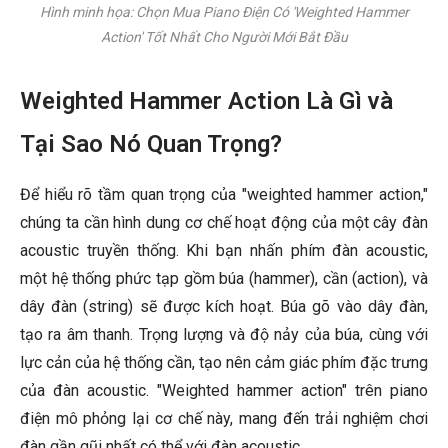
Hình minh họa: Chọn Mua Piano Điện Có 'Weighted Hammer
Action' Tốt Nhất Cho Người Mới Bắt Đầu
Weighted Hammer Action Là Gì và
Tại Sao Nó Quan Trọng?
Để hiểu rõ tầm quan trọng của "weighted hammer action,"
chúng ta cần hình dung cơ chế hoạt động của một cây đàn
acoustic truyền thống. Khi bạn nhấn phím đàn acoustic,
một hệ thống phức tạp gồm búa (hammer), cần (action), và
dây đàn (string) sẽ được kích hoạt. Búa gõ vào dây đàn,
tạo ra âm thanh. Trọng lượng và độ nảy của búa, cùng với
lực cản của hệ thống cần, tạo nên cảm giác phím đặc trưng
của đàn acoustic. "Weighted hammer action" trên piano
điện mô phỏng lại cơ chế này, mang đến trải nghiệm chơi
đàn gần gũi nhất có thể với đàn acoustic.