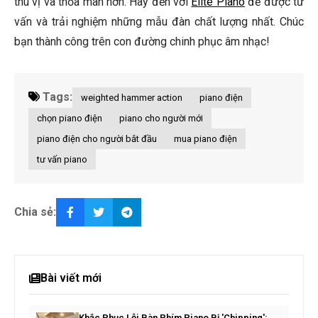
thú vị và thỏa mãn hơn. Hãy đến với
Elite Piano
để được tư
vấn và trải nghiệm những mẫu đàn chất lượng nhất. Chúc
bạn thành công trên con đường chinh phục âm nhạc!
Tags:
weighted hammer action
piano điện
chọn piano điện
piano cho người mới
piano điện cho người bắt đầu
mua piano điện
tư vấn piano
Chia sẻ:
Bài viết mới
Khắc Phục Lỗi Bàn Phím Piano Bị 'Chipping':