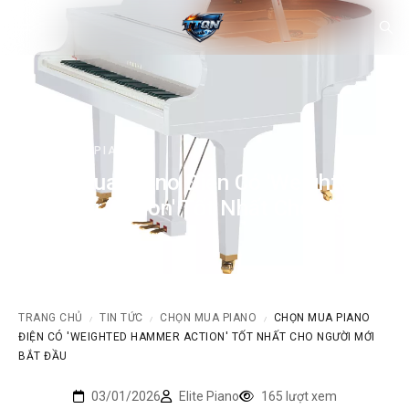
CHỌN MUA PIANO
Chọn Mua Piano Điện Có 'Weighted
Hammer Action' Tốt Nhất Cho Người
Mới Bắt Đầu
TRANG CHỦ
TIN TỨC
CHỌN MUA PIANO
CHỌN MUA PIANO
/
/
/
ĐIỆN CÓ 'WEIGHTED HAMMER ACTION' TỐT NHẤT CHO NGƯỜI MỚI
BẮT ĐẦU
03/01/2026
Elite Piano
165 lượt xem