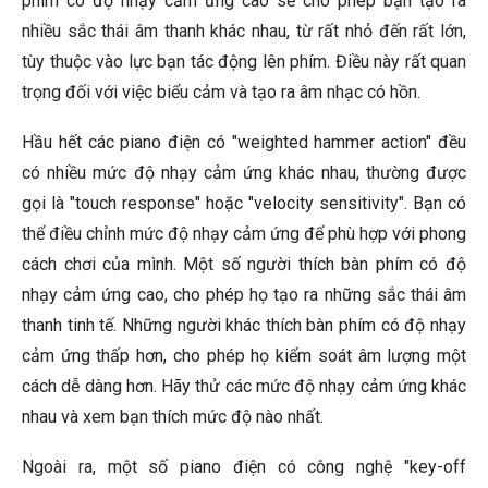
phím có độ nhạy cảm ứng cao sẽ cho phép bạn tạo ra
nhiều sắc thái âm thanh khác nhau, từ rất nhỏ đến rất lớn,
tùy thuộc vào lực bạn tác động lên phím. Điều này rất quan
trọng đối với việc biểu cảm và tạo ra âm nhạc có hồn.
Hầu hết các piano điện có "weighted hammer action" đều
có nhiều mức độ nhạy cảm ứng khác nhau, thường được
gọi là "touch response" hoặc "velocity sensitivity". Bạn có
thể điều chỉnh mức độ nhạy cảm ứng để phù hợp với phong
cách chơi của mình. Một số người thích bàn phím có độ
nhạy cảm ứng cao, cho phép họ tạo ra những sắc thái âm
thanh tinh tế. Những người khác thích bàn phím có độ nhạy
cảm ứng thấp hơn, cho phép họ kiểm soát âm lượng một
cách dễ dàng hơn. Hãy thử các mức độ nhạy cảm ứng khác
nhau và xem bạn thích mức độ nào nhất.
Ngoài ra, một số piano điện có công nghệ "key-off