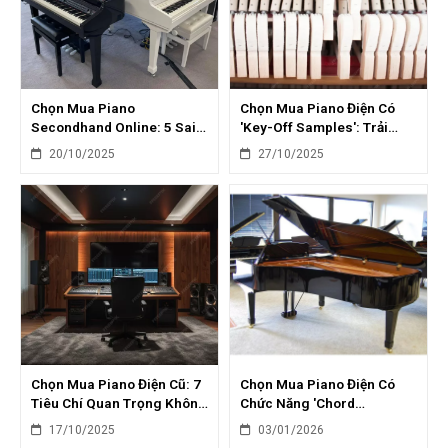
Chọn Mua Piano
Chọn Mua Piano Điện Có
Secondhand Online: 5 Sai
'Key-Off Samples': Trải
Lầm Nghiêm Trọng Cần
Nghiệm Âm Thanh Chân
20/10/2025
27/10/2025
Tránh
Thực Hơn
Chọn Mua Piano Điện Cũ: 7
Chọn Mua Piano Điện Có
Tiêu Chí Quan Trọng Không
Chức Năng 'Chord
Thể Bỏ Qua
Recognition': Học Đệm Hát
17/10/2025
03/01/2026
Dễ Dàng