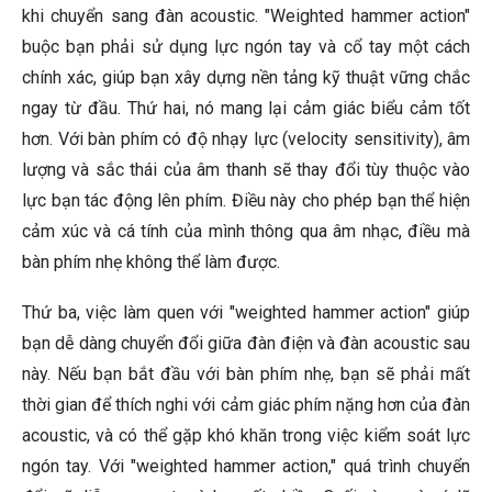
khi chuyển sang đàn acoustic. "Weighted hammer action"
buộc bạn phải sử dụng lực ngón tay và cổ tay một cách
chính xác, giúp bạn xây dựng nền tảng kỹ thuật vững chắc
ngay từ đầu. Thứ hai, nó mang lại cảm giác biểu cảm tốt
hơn. Với bàn phím có độ nhạy lực (velocity sensitivity), âm
lượng và sắc thái của âm thanh sẽ thay đổi tùy thuộc vào
lực bạn tác động lên phím. Điều này cho phép bạn thể hiện
cảm xúc và cá tính của mình thông qua âm nhạc, điều mà
bàn phím nhẹ không thể làm được.
Thứ ba, việc làm quen với "weighted hammer action" giúp
bạn dễ dàng chuyển đổi giữa đàn điện và đàn acoustic sau
này. Nếu bạn bắt đầu với bàn phím nhẹ, bạn sẽ phải mất
thời gian để thích nghi với cảm giác phím nặng hơn của đàn
acoustic, và có thể gặp khó khăn trong việc kiểm soát lực
ngón tay. Với "weighted hammer action," quá trình chuyển