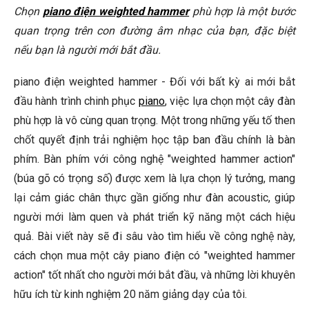
Các Lưu Ý Quan Trọng
Chọn
piano điện weighted hammer
phù hợp là một bước
quan trọng trên con đường âm nhạc của bạn, đặc biệt
Câu Hỏi Thường Gặp
nếu bạn là người mới bắt đầu.
Tôi nên chọn piano điện có bao nhiêu phím?
piano điện weighted hammer - Đối với bất kỳ ai mới bắt
Tôi có cần mua thêm phụ kiện gì khi mua piano điện
đầu hành trình chinh phục
piano
, việc lựa chọn một cây đàn
không?
phù hợp là vô cùng quan trọng. Một trong những yếu tố then
Tôi nên bảo dưỡng piano điện như thế nào?
chốt quyết định trải nghiệm học tập ban đầu chính là bàn
🎹 Khám Phá Piano Đẳng Cấp Tại Elite Piano
phím. Bàn phím với công nghệ "weighted hammer action"
(búa gõ có trọng số) được xem là lựa chọn lý tưởng, mang
Kết Luận
lại cảm giác chân thực gần giống như đàn acoustic, giúp
người mới làm quen và phát triển kỹ năng một cách hiệu
quả. Bài viết này sẽ đi sâu vào tìm hiểu về công nghệ này,
cách chọn mua một cây piano điện có "weighted hammer
action" tốt nhất cho người mới bắt đầu, và những lời khuyên
hữu ích từ kinh nghiệm 20 năm giảng dạy của tôi.