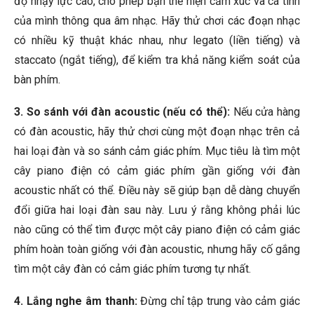
độ nhạy lực cao, cho phép bạn thể hiện cảm xúc và cá tính
của mình thông qua âm nhạc. Hãy thử chơi các đoạn nhạc
có nhiều kỹ thuật khác nhau, như legato (liền tiếng) và
staccato (ngắt tiếng), để kiểm tra khả năng kiểm soát của
bàn phím.
3. So sánh với đàn acoustic (nếu có thể):
Nếu cửa hàng
có đàn acoustic, hãy thử chơi cùng một đoạn nhạc trên cả
hai loại đàn và so sánh cảm giác phím. Mục tiêu là tìm một
cây piano điện có cảm giác phím gần giống với đàn
acoustic nhất có thể. Điều này sẽ giúp bạn dễ dàng chuyển
đổi giữa hai loại đàn sau này. Lưu ý rằng không phải lúc
nào cũng có thể tìm được một cây piano điện có cảm giác
phím hoàn toàn giống với đàn acoustic, nhưng hãy cố gắng
tìm một cây đàn có cảm giác phím tương tự nhất.
4. Lắng nghe âm thanh:
Đừng chỉ tập trung vào cảm giác