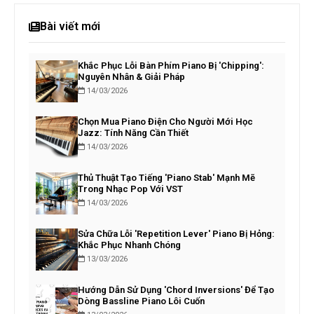
Bài viết mới
Khắc Phục Lỗi Bàn Phím Piano Bị 'Chipping':
Nguyên Nhân & Giải Pháp
14/03/2026
Chọn Mua Piano Điện Cho Người Mới Học
Jazz: Tính Năng Cần Thiết
14/03/2026
Thủ Thuật Tạo Tiếng 'Piano Stab' Mạnh Mẽ
Trong Nhạc Pop Với VST
14/03/2026
Sửa Chữa Lỗi 'Repetition Lever' Piano Bị Hỏng:
Khắc Phục Nhanh Chóng
13/03/2026
Hướng Dẫn Sử Dụng 'Chord Inversions' Để Tạo
Dòng Bassline Piano Lôi Cuốn