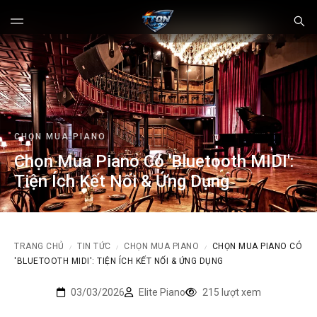
CHỌN MUA PIANO
Chọn Mua Piano Có 'Bluetooth MIDI':
Tiện Ích Kết Nối & Ứng Dụng
TRANG CHỦ
TIN TỨC
CHỌN MUA PIANO
CHỌN MUA PIANO CÓ
/
/
/
'BLUETOOTH MIDI': TIỆN ÍCH KẾT NỐI & ỨNG DỤNG
03/03/2026
Elite Piano
215 lượt xem