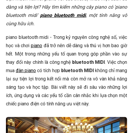
Bluetooth MIDI có độ trễ không?
dàng và tiện lợi? Hãy tìm kiếm những cây piano có 'piano
bluetooth midi'
Bluetooth MIDI có an toàn không?
piano bluetooth midi
, một tính năng vô
cùng hữu ích.
Tôi có thể sử dụng Bluetooth MIDI với tất cả các ứng dụng
và phần mềm MIDI không?
piano bluetooth midi - Trong kỷ nguyên công nghệ số, việc
🎹 Sản Phẩm Piano Nổi Bật Tại Elite Piano
học và chơi
piano
đã trở nên dễ dàng và thú vị hơn bao giờ
hết. Một trong những yếu tố quan trọng góp phần vào sự
Kết Luận
thay đổi này chính là công nghệ
bluetooth MIDI
. Việc chọn
mua
đàn piano
có tích hợp
bluetooth MIDI
không chỉ mang
lại sự tiện lợi trong kết nối mà còn mở ra vô vàn khả năng
sáng tạo và học tập. Bài viết này sẽ đi sâu vào những lợi
ích, ứng dụng và các yếu tố cần cân nhắc khi lựa chọn một
chiếc piano điện có tính năng ưu việt này.