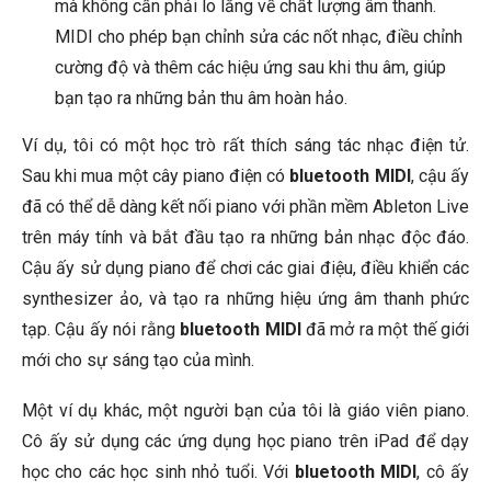
mà không cần phải lo lắng về chất lượng âm thanh.
MIDI cho phép bạn chỉnh sửa các nốt nhạc, điều chỉnh
cường độ và thêm các hiệu ứng sau khi thu âm, giúp
bạn tạo ra những bản thu âm hoàn hảo.
Ví dụ, tôi có một học trò rất thích sáng tác nhạc điện tử.
Sau khi mua một cây piano điện có
bluetooth MIDI
, cậu ấy
đã có thể dễ dàng kết nối piano với phần mềm Ableton Live
trên máy tính và bắt đầu tạo ra những bản nhạc độc đáo.
Cậu ấy sử dụng piano để chơi các giai điệu, điều khiển các
synthesizer ảo, và tạo ra những hiệu ứng âm thanh phức
tạp. Cậu ấy nói rằng
bluetooth MIDI
đã mở ra một thế giới
mới cho sự sáng tạo của mình.
Một ví dụ khác, một người bạn của tôi là giáo viên piano.
Cô ấy sử dụng các ứng dụng học piano trên iPad để dạy
học cho các học sinh nhỏ tuổi. Với
bluetooth MIDI
, cô ấy