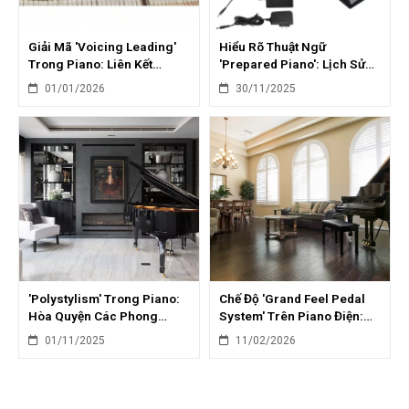
Giải Mã 'Voicing Leading'
Hiểu Rõ Thuật Ngữ
Trong Piano: Liên Kết
'Prepared Piano': Lịch Sử
Giọng Hát Mượt Mà
Và Cách Tạo Âm Thanh Độc
01/01/2026
30/11/2025
Đáo
'Polystylism' Trong Piano:
Chế Độ 'Grand Feel Pedal
Hòa Quyện Các Phong
System' Trên Piano Điện:
Cách Âm Nhạc
Trải Nghiệm Pedal Cơ Chân
01/11/2025
11/02/2026
Thực