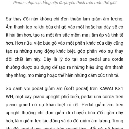
Piano - nhạc cụ đẳng cấp được yêu thích trên toàn thế giới
Sự thay đổi này không chỉ đơn thuần làm giảm âm lượng.
Âm thanh tạo ra khi búa chỉ gõ vào một hoặc hai dây sẽ có
ít hài âm hơn, tạo ra một âm sắc mềm mại, ấm áp và tinh tế
hơn. Hơn nữa, việc búa gõ vào một phần khác của dây cũng
tạo ra những rung động khác biệt, góp phần vào sự thay
đổi chất âm này. Đây là lý do tại sao pedal una corda
thường được sử dụng để tạo ra những hiệu ứng âm thanh
nhẹ nhàng, mơ màng hoặc thể hiện những cảm xúc tinh tế.
So sánh với pedal giảm âm (soft pedal) trên KAWAI KS1
WH, một cây piano upright phổ biến, pedal una corda trên
piano grand có sự khác biệt rõ rệt. Pedal giảm âm trên
upright thường chỉ đơn giản di chuyển búa đến gần dây
hơn, làm giảm lực tác động và do đó giảm âm lượng. Trong
khi đó, pedal una corda trên grand thay đổi cả số lượng