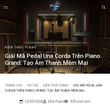
KIẾN THỨC PIANO
Giải Mã Pedal Una Corda Trên Piano
Grand: Tạo Âm Thanh Mềm Mại
TRANG CHỦ
TIN TỨC
KIẾN THỨC PIANO
GIẢI MÃ PEDAL UNA
/
/
/
CORDA TRÊN PIANO GRAND: TẠO ÂM THANH MỀM MẠI
12/03/2026
Elite Piano
435 lượt xem