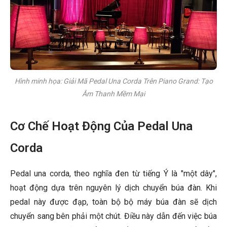
Hình minh họa: Giải Mã Pedal Una Corda Trên Piano Grand: Tạo
Âm Thanh Mềm Mại
Cơ Chế Hoạt Động Của Pedal Una
Corda
Pedal una corda, theo nghĩa đen từ tiếng Ý là "một dây",
hoạt động dựa trên nguyên lý dịch chuyển búa đàn. Khi
pedal này được đạp, toàn bộ bộ máy búa đàn sẽ dịch
chuyển sang bên phải một chút. Điều này dẫn đến việc búa