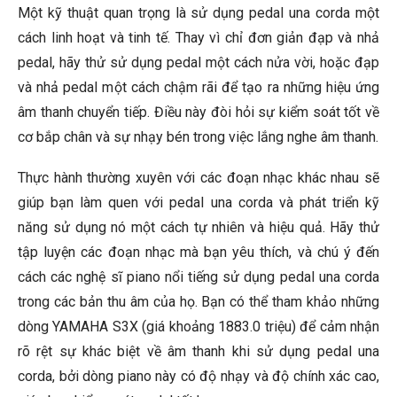
Một kỹ thuật quan trọng là sử dụng pedal una corda một
cách linh hoạt và tinh tế. Thay vì chỉ đơn giản đạp và nhả
pedal, hãy thử sử dụng pedal một cách nửa vời, hoặc đạp
và nhả pedal một cách chậm rãi để tạo ra những hiệu ứng
âm thanh chuyển tiếp. Điều này đòi hỏi sự kiểm soát tốt về
cơ bắp chân và sự nhạy bén trong việc lắng nghe âm thanh.
Thực hành thường xuyên với các đoạn nhạc khác nhau sẽ
giúp bạn làm quen với pedal una corda và phát triển kỹ
năng sử dụng nó một cách tự nhiên và hiệu quả. Hãy thử
tập luyện các đoạn nhạc mà bạn yêu thích, và chú ý đến
cách các nghệ sĩ piano nổi tiếng sử dụng pedal una corda
trong các bản thu âm của họ. Bạn có thể tham khảo những
dòng YAMAHA S3X (giá khoảng 1883.0 triệu) để cảm nhận
rõ rệt sự khác biệt về âm thanh khi sử dụng pedal una
corda, bởi dòng piano này có độ nhạy và độ chính xác cao,