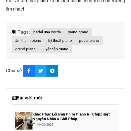
đạt vô tận của piano. Chúc bạn thành công trên con đường
âm nhạc!
Tags:
pedal una corda
piano grand
âm thanh piano
kỹ thuật piano
pedal piano
grand piano
luyện tập piano
Chia sẻ:
Bài viết mới
Khắc Phục Lỗi Bàn Phím Piano Bị 'Chipping':
Nguyên Nhân & Giải Pháp
14/03/2026