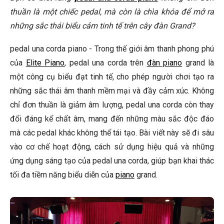
quả?
thuần là một chiếc pedal, mà còn là chìa khóa để mở ra
những sắc thái biểu cảm tinh tế trên cây đàn Grand?
Pedal una corda thường được sử dụng trong những loại
nhạc nào?
pedal una corda piano - Trong thế giới âm thanh phong phú
🎹 Đàn Piano Được Yêu Thích Nhất
của
Elite Piano
, pedal una corda trên
đàn piano
grand là
Kết Luận
một công cụ biểu đạt tinh tế, cho phép người chơi tạo ra
những sắc thái âm thanh mềm mại và đầy cảm xúc. Không
chỉ đơn thuần là giảm âm lượng, pedal una corda còn thay
đổi đáng kể chất âm, mang đến những màu sắc độc đáo
mà các pedal khác không thể tái tạo. Bài viết này sẽ đi sâu
vào cơ chế hoạt động, cách sử dụng hiệu quả và những
ứng dụng sáng tạo của pedal una corda, giúp bạn khai thác
tối đa tiềm năng biểu diễn của
piano
grand.