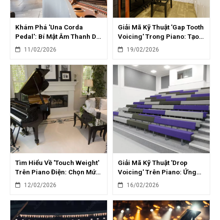
Khám Phá 'Una Corda
Giải Mã Kỹ Thuật 'Gap Tooth
Pedal': Bí Mật Âm Thanh Dịu
Voicing' Trong Piano: Tạo
Dàng Của Grand Piano
Âm Thanh Hiện Đại
11/02/2026
19/02/2026
Tìm Hiểu Về 'Touch Weight'
Giải Mã Kỹ Thuật 'Drop
Trên Piano Điện: Chọn Mức
Voicing' Trên Piano: Ứng
Độ Phù Hợp
Dụng Đa Dạng
12/02/2026
16/02/2026