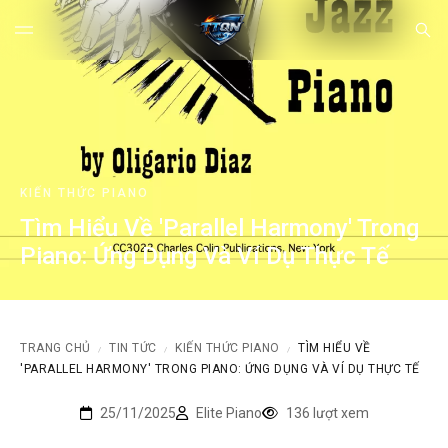
KIẾN THỨC PIANO
Tìm Hiểu Về 'Parallel Harmony' Trong
Piano: Ứng Dụng Và Ví Dụ Thực Tế
TRANG CHỦ
TIN TỨC
KIẾN THỨC PIANO
TÌM HIỂU VỀ
/
/
/
'PARALLEL HARMONY' TRONG PIANO: ỨNG DỤNG VÀ VÍ DỤ THỰC TẾ
25/11/2025
Elite Piano
136 lượt xem