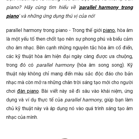
piano? Hãy cùng tìm hiểu về '
parallel harmony trong
Tôi có thể sử dụng parallel harmony trong thể loại nhạc
piano
nào?
' và những ứng dụng thú vị của nó!
Làm thế nào để tránh lạm dụng parallel harmony?
parallel harmony trong piano - Trong thế giới
piano
, hòa âm
là một yếu tố then chốt tạo nên sự phong phú và biểu cảm
🎹 Khám Phá Piano Đẳng Cấp Tại Elite Piano
cho âm nhạc. Bên cạnh những nguyên tắc hòa âm cổ điển,
Kết Luận
các kỹ thuật hòa âm hiện đại ngày càng được ưa chuộng,
trong đó có
parallel harmony
(hòa âm song song). Kỹ
thuật này không chỉ mang đến màu sắc độc đáo cho bản
nhạc mà còn mở ra những chân trời sáng tạo mới cho người
chơi
đàn piano
. Bài viết này sẽ đi sâu vào khái niệm, ứng
dụng và ví dụ thực tế của
parallel harmony
, giúp bạn làm
chủ kỹ thuật này và áp dụng nó vào quá trình sáng tạo âm
nhạc của mình.