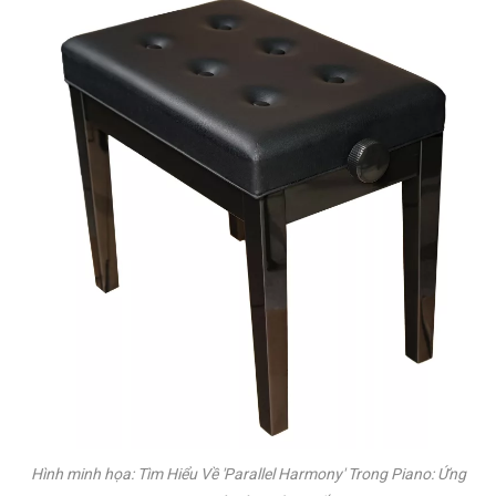
Hình minh họa: Tìm Hiểu Về 'Parallel Harmony' Trong Piano: Ứng