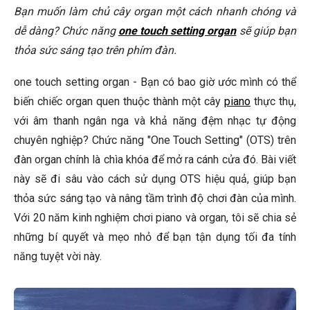
Câu Hỏi Thường Gặp
Bạn muốn làm chủ cây organ một cách nhanh chóng và
dễ dàng? Chức năng
one touch setting organ
sẽ giúp bạn
Làm thế nào để tìm được cài đặt OTS phù hợp với phong
cách âm nhạc của mình?
thỏa sức sáng tạo trên phím đàn.
Tôi có thể tạo ra các cài đặt OTS của riêng mình không?
one touch setting organ - Bạn có bao giờ ước mình có thể
biến chiếc organ quen thuộc thành một cây
piano
thực thụ,
Tôi nên sử dụng hiệu ứng gì khi chơi piano trên đàn organ?
với âm thanh ngân nga và khả năng đệm nhạc tự động
Đàn Yamaha U3H có phù hợp để học cách sử dụng OTS
chuyên nghiệp? Chức năng "One Touch Setting" (OTS) trên
không?
đàn organ chính là chìa khóa để mở ra cánh cửa đó. Bài viết
🎹 Khám Phá Piano Đẳng Cấp Tại Elite Piano
này sẽ đi sâu vào cách sử dụng OTS hiệu quả, giúp bạn
Kết Luận
thỏa sức sáng tạo và nâng tầm trình độ chơi đàn của mình.
Với 20 năm kinh nghiệm chơi piano và organ, tôi sẽ chia sẻ
những bí quyết và mẹo nhỏ để bạn tận dụng tối đa tính
năng tuyệt vời này.