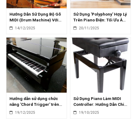
Hướng Dẫn Sử Dụng Bộ Gõ
Sử Dụng 'Polyphony' Hợp Lý
MIDI (Drum Machine) Với
Trên Piano Điện: Tối Ưu Âm
Piano: Tạo Nhịp Điệu Sáng
Thanh
14/12/2025
20/11/2025
Tạo
Hướng dẫn sử dụng chức
Sử Dụng Piano Làm MIDI
năng 'Chord Trigger' trên
Controller: Hướng Dẫn Chi
piano điện: Biến tấu dễ dàng
Tiết Cho Người Mới
19/12/2025
19/10/2025