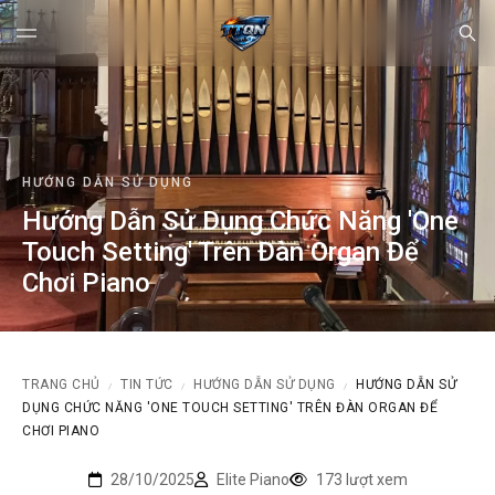
HƯỚNG DẪN SỬ DỤNG
Hướng Dẫn Sử Dụng Chức Năng 'One
Touch Setting' Trên Đàn Organ Để
Chơi Piano
TRANG CHỦ
TIN TỨC
HƯỚNG DẪN SỬ DỤNG
HƯỚNG DẪN SỬ
/
/
/
DỤNG CHỨC NĂNG 'ONE TOUCH SETTING' TRÊN ĐÀN ORGAN ĐỂ
CHƠI PIANO
28/10/2025
Elite Piano
173 lượt xem