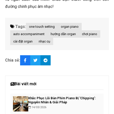
đường chinh phục âm nhạc!
Tags:
one touch setting
organ piano
auto accompaniment
hướng dẫn organ
chơi piano
cài đặt organ
nhạc cụ
Chia sẻ:
Bài viết mới
Khắc Phục Lỗi Bàn Phím Piano Bị 'Chipping':
Nguyên Nhân & Giải Pháp
14/03/2026