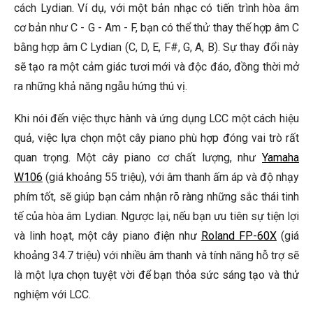
cách Lydian. Ví dụ, với một bản nhạc có tiến trình hòa âm
cơ bản như C - G - Am - F, bạn có thể thử thay thế hợp âm C
bằng hợp âm C Lydian (C, D, E, F#, G, A, B). Sự thay đổi này
sẽ tạo ra một cảm giác tươi mới và độc đáo, đồng thời mở
ra những khả năng ngẫu hứng thú vị.
Khi nói đến việc thực hành và ứng dụng LCC một cách hiệu
quả, việc lựa chọn một cây piano phù hợp đóng vai trò rất
quan trọng. Một cây piano cơ chất lượng, như
Yamaha
W106
(giá khoảng 55 triệu), với âm thanh ấm áp và độ nhạy
phím tốt, sẽ giúp bạn cảm nhận rõ ràng những sắc thái tinh
tế của hòa âm Lydian. Ngược lại, nếu bạn ưu tiên sự tiện lợi
và linh hoạt, một cây piano điện như
Roland FP-60X
(giá
khoảng 34.7 triệu) với nhiều âm thanh và tính năng hỗ trợ sẽ
là một lựa chọn tuyệt vời để bạn thỏa sức sáng tạo và thử
nghiệm với LCC.