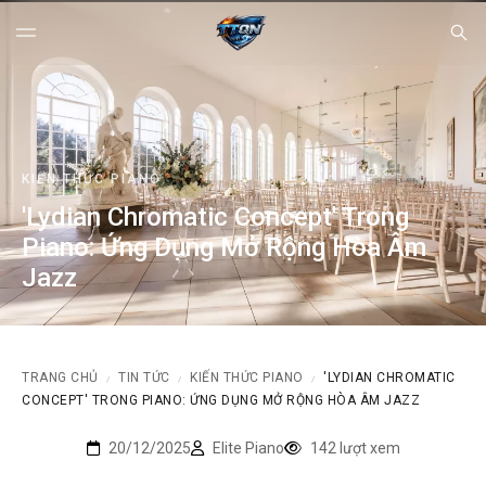
KIẾN THỨC PIANO
'Lydian Chromatic Concept' Trong
Piano: Ứng Dụng Mở Rộng Hòa Âm
Jazz
TRANG CHỦ
TIN TỨC
KIẾN THỨC PIANO
'LYDIAN CHROMATIC
/
/
/
CONCEPT' TRONG PIANO: ỨNG DỤNG MỞ RỘNG HÒA ÂM JAZZ
20/12/2025
Elite Piano
142 lượt xem