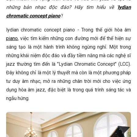
Lydian Chromatic Concept có hữu ích cho người chơi piano
những bản nhạc độc đáo? Hãy tìm hiểu về '
lydian
không chuyên không?
chromatic concept piano
'!
Tôi có thể tìm thêm thông tin về Lydian Chromatic
Concept ở đâu?
lydian chromatic concept piano - Trong thế giới hòa âm
piano
, việc tìm kiếm những con đường mới để thể hiện sự
🎹 Khám Phá Piano Đẳng Cấp Tại Elite Piano
sáng tạo là một hành trình không ngừng nghỉ. Một trong
Kết Luận
những khái niệm độc đáo và đầy tiềm năng mà các nghệ sĩ
jazz thường tìm đến là "Lydian Chromatic Concept" (LCC).
Đây không chỉ là một lý thuyết mà còn là một phương pháp
tư duy âm nhạc, mở ra những chân trời mới cho việc ứng
dụng hòa âm jazz, đặc biệt là trong quá trình sáng tác và
ngẫu hứng.