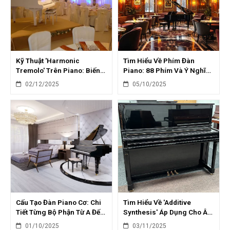
Kỹ Thuật 'Harmonic
Tìm Hiểu Về Phím Đàn
Tremolo' Trên Piano: Biến
Piano: 88 Phím Và Ý Nghĩa
Hóa Âm Thanh Giàu Cảm
Từng Quãng
02/12/2025
05/10/2025
Xúc
Cấu Tạo Đàn Piano Cơ: Chi
Tìm Hiểu Về 'Additive
Tiết Từng Bộ Phận Từ A Đến
Synthesis' Áp Dụng Cho Âm
Z
Thanh Piano
01/10/2025
03/11/2025