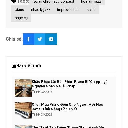
Tags:
lydian chromatic concept
hòa âm jazz
piano
nhạc lý jazz
improvisation
scale
nhạc cụ
Chia sẻ:
Bài viết mới
Khắc Phục Lỗi Bàn Phím Piano Bị 'Chipping':
Nguyên Nhân & Giải Pháp
14/03/2026
Chọn Mua Piano Điện Cho Người Mới Học
Jazz: Tính Năng Cần Thiết
14/03/2026
Thủ Thuật Tạo Tiếng 'Piano Stab' Mạnh Mẽ