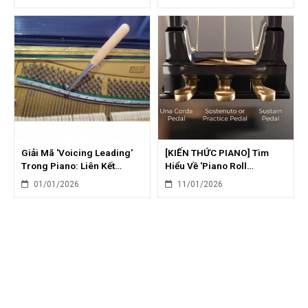
Giải Mã 'Voicing Leading'
[KIẾN THỨC PIANO] Tìm
Trong Piano: Liên Kết
Hiểu Về 'Piano Roll
Giọng Hát Mượt Mà
Orchestration': Phối Khí Đa
01/01/2026
11/01/2026
Dạng