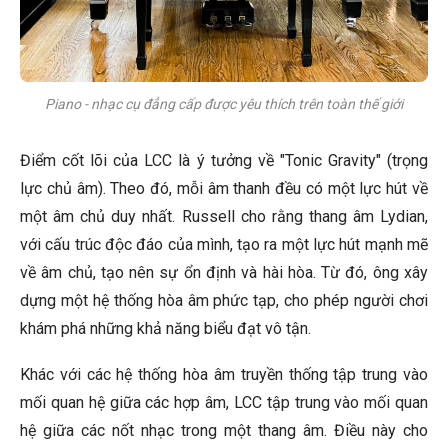
Piano - nhạc cụ đẳng cấp được yêu thích trên toàn thế giới
Điểm cốt lõi của LCC là ý tưởng về "Tonic Gravity" (trọng
lực chủ âm). Theo đó, mỗi âm thanh đều có một lực hút về
một âm chủ duy nhất. Russell cho rằng thang âm Lydian,
với cấu trúc độc đáo của mình, tạo ra một lực hút mạnh mẽ
về âm chủ, tạo nên sự ổn định và hài hòa. Từ đó, ông xây
dựng một hệ thống hòa âm phức tạp, cho phép người chơi
khám phá những khả năng biểu đạt vô tận.
Khác với các hệ thống hòa âm truyền thống tập trung vào
mối quan hệ giữa các hợp âm, LCC tập trung vào mối quan
hệ giữa các nốt nhạc trong một thang âm. Điều này cho