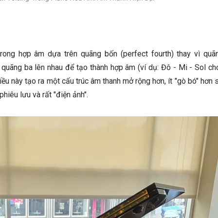
trong hợp âm dựa trên quãng bốn (perfect fourth) thay vì quã
c quãng ba lên nhau để tạo thành hợp âm (ví dụ: Đô - Mi - Sol c
ều này tạo ra một cấu trúc âm thanh mở rộng hơn, ít "gò bó" hơn 
hiêu lưu và rất "điện ảnh".