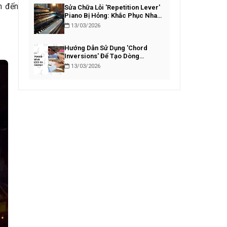
ản đến
Sửa Chữa Lỗi 'Repetition Lever'
Piano Bị Hỏng: Khắc Phục Nhanh
Chóng
13/03/2026
Hướng Dẫn Sử Dụng 'Chord
Inversions' Để Tạo Dòng
Bassline Piano Lôi Cuốn
13/03/2026