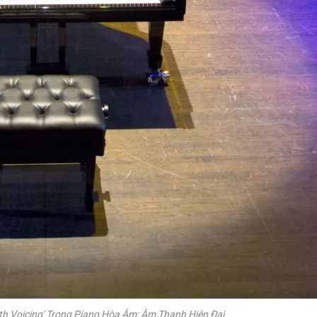
th Voicing' Trong Piano Hòa Âm: Âm Thanh Hiện Đại