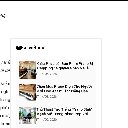
ĐẠI
Bài viết mới
y thử
Khắc Phục Lỗi Bàn Phím Piano Bị
'Chipping': Nguyên Nhân & Giải
i lạ!
Pháp
14/03/2026
m kiếm
Chọn Mua Piano Điện Cho Người
nghỉ.
Mới Học Jazz: Tính Năng Cần
Thiết
14/03/2026
trong
 phức
Thủ Thuật Tạo Tiếng 'Piano Stab'
Mạnh Mẽ Trong Nhạc Pop Với
 mới,
VST
14/03/2026
 hoàn