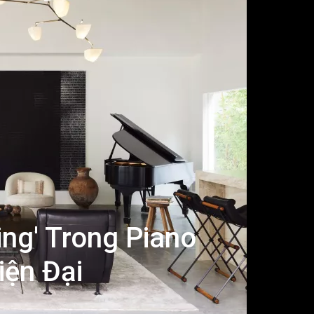
ing' Trong Piano
ện Đại