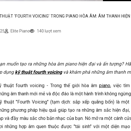
 THUẬT 'FOURTH VOICING' TRONG PIANO HÒA ÂM: ÂM THANH HIỆN 
25
Elite Piano
140 lượt xem
ạn muốn tạo ra những hòa âm piano hiện đại và ấn tượng? Hã
p dụng
kỹ thuật fourth voicing
và khám phá những âm thanh mớ
ỹ thuật fourth voicing - Trong thế giới hòa âm
piano
, việc tì
hững âm thanh mới mẻ và độc đáo là một hành trình không ngừng 
ỹ thuật "Fourth Voicing" (tạm dịch: sắp xếp quãng bốn) là một 
hững phương pháp hiệu quả giúp tạo ra những âm sắc hiện đại,
ạp và đầy màu sắc cho bản nhạc của bạn. Nó mở ra một cánh cửa
ơi những hợp âm quen thuộc được "tái sinh" với một diện mạo