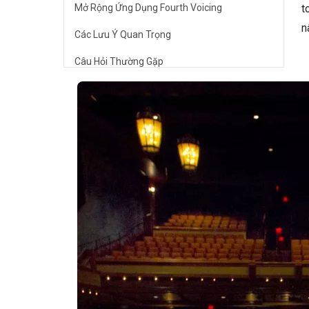
Mở Rộng Ứng Dụng Fourth Voicing
t
n
Các Lưu Ý Quan Trọng
Câu Hỏi Thường Gặp
Fourth voicing có khó học không?
Fourth voicing phù hợp với thể loại nhạc
nào?
Tôi nên bắt đầu học fourth voicing từ đâu?
🎹 Khám Phá Piano Đẳng Cấp Tại Elite
Piano
Kết Luận