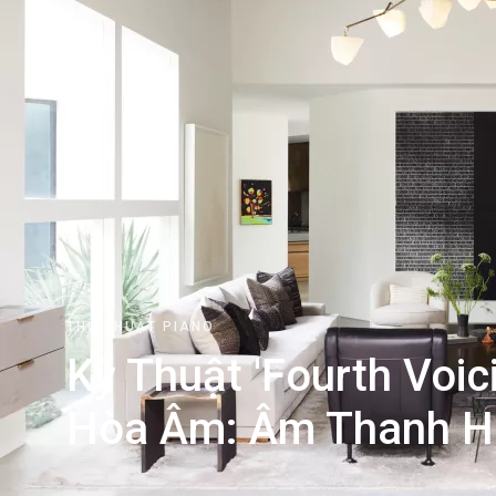
THỦ THUẬT PIANO
Kỹ Thuật 'Fourth Voic
Hòa Âm: Âm Thanh Hi