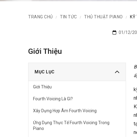
TRANG CHỦ
TIN TỨC
THỦ THUẬT PIANO
KỸ
/
/
/
01/12/20
Giới Thiệu
B
MỤC LỤC
á
Giới Thiệu
k
n
Fourth Voicing Là Gì?
K
Xây Dựng Hợp Âm Fourth Voicing
n
Ứng Dụng Thực Tế Fourth Voicing Trong
t
Piano
n