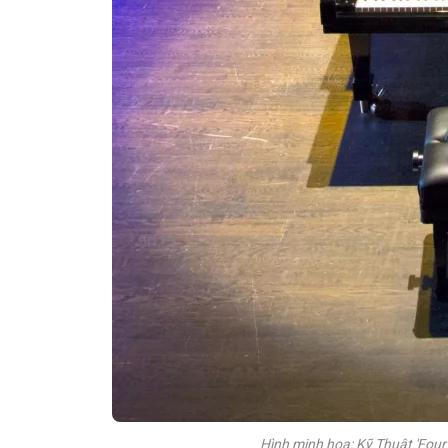
Hình minh họa: Kỹ Thuật 'Four