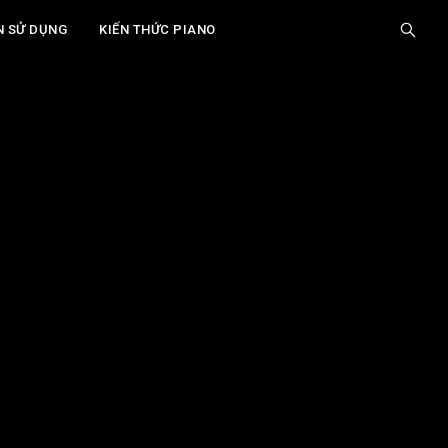
N SỬ DỤNG
KIẾN THỨC PIANO
Giới Thiệu
Fourth Voicing Là Gì?
Xây Dựng Hợp Âm Fourth Voicing
Ứng Dụng Thực Tế Fourth Voicing Trong
Piano
Mở Rộng Ứng Dụng Fourth Voicing
Các Lưu Ý Quan Trọng
Câu Hỏi Thường Gặp
Xem thêm
Fourth voicing có khó học không?