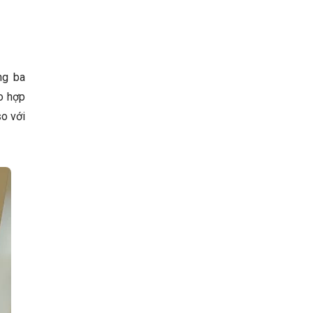
ng ba
ho hợp
so với