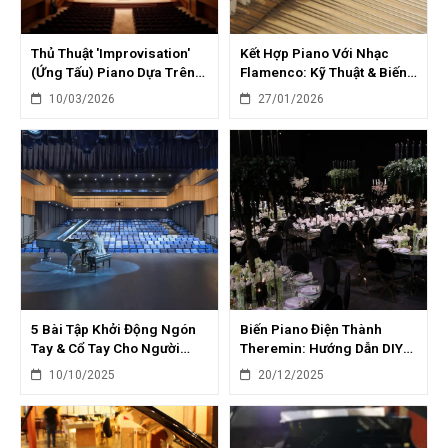
Thủ Thuật 'Improvisation'
Kết Hợp Piano Với Nhạc
(Ứng Tấu) Piano Dựa Trên
Flamenco: Kỹ Thuật & Biến
Modal Interchange
Tấu Độc Đáo
10/03/2026
27/01/2026
5 Bài Tập Khởi Động Ngón
Biến Piano Điện Thành
Tay & Cổ Tay Cho Người
Theremin: Hướng Dẫn DIY
Chơi Piano
Với Cảm Biến Khoảng Cách
10/10/2025
20/12/2025