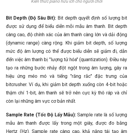
Kiến thức piano hữu ích cho người chơi
Bit Depth (Độ Sâu Bit):
Bit depth quyết định số lượng bit
được sử dụng để biểu diễn mỗi mẫu âm thanh. Bit depth
càng cao, độ chính xác của âm thanh càng lớn và dải động
(dynamic range) càng rộng. Khi giảm bit depth, số lượng
mức độ âm lượng có thể được biểu diễn sẽ giảm đi, dẫn
đến việc âm thanh bị "lượng tử hóa" (quantization). Điều này
tạo ra những bước nhảy đột ngột trong âm lượng, gây ra
hiệu ứng méo mó và tiếng "răng rắc" đặc trưng của
bitcrusher. Ví dụ, khi giảm bit depth xuống còn 4-bit hoặc
thậm chí 1-bit, âm thanh sẽ trở nên cực kỳ thô ráp và chỉ
còn lại những âm vực cơ bản nhất.
Sample Rate (Tốc Độ Lấy Mẫu):
Sample rate là số lượng
mẫu âm thanh được lấy trong một giây, được đo bằng
Hertz (Hz). Sample rate càng cao, khả năng tái tạo âm