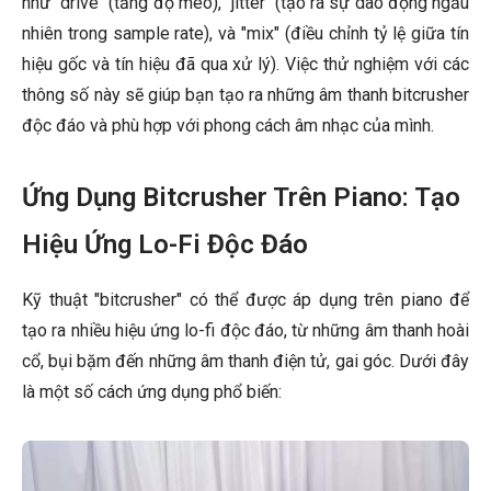
như "drive" (tăng độ méo), "jitter" (tạo ra sự dao động ngẫu
nhiên trong sample rate), và "mix" (điều chỉnh tỷ lệ giữa tín
hiệu gốc và tín hiệu đã qua xử lý). Việc thử nghiệm với các
thông số này sẽ giúp bạn tạo ra những âm thanh bitcrusher
độc đáo và phù hợp với phong cách âm nhạc của mình.
Ứng Dụng Bitcrusher Trên Piano: Tạo
Hiệu Ứng Lo-Fi Độc Đáo
Kỹ thuật "bitcrusher" có thể được áp dụng trên piano để
tạo ra nhiều hiệu ứng lo-fi độc đáo, từ những âm thanh hoài
cổ, bụi bặm đến những âm thanh điện tử, gai góc. Dưới đây
là một số cách ứng dụng phổ biến: