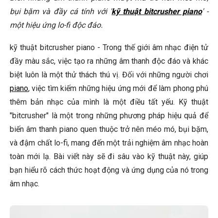
bụi bặm và đầy cá tính với '
kỹ thuật bitcrusher piano
' -
Làm thế nào để tránh việc bitcrusher làm cho âm thanh
một hiệu ứng lo-fi độc đáo.
trở nên quá tệ?
Có những plugin bitcrusher miễn phí nào tốt không?
kỹ thuật bitcrusher piano - Trong thế giới âm nhạc điện tử
đầy màu sắc, việc tạo ra những âm thanh độc đáo và khác
🎹 Khám Phá Piano Đẳng Cấp Tại Elite Piano
biệt luôn là một thử thách thú vị. Đối với những người chơi
Kết Luận
piano
, việc tìm kiếm những hiệu ứng mới để làm phong phú
thêm bản nhạc của mình là một điều tất yếu. Kỹ thuật
"bitcrusher" là một trong những phương pháp hiệu quả để
biến âm thanh piano quen thuộc trở nên méo mó, bụi bặm,
và đậm chất lo-fi, mang đến một trải nghiệm âm nhạc hoàn
toàn mới lạ. Bài viết này sẽ đi sâu vào kỹ thuật này, giúp
bạn hiểu rõ cách thức hoạt động và ứng dụng của nó trong
âm nhạc.