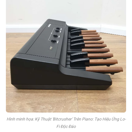
Hình minh họa: Kỹ Thuật 'Bitcrusher' Trên Piano: Tạo Hiệu Ứng Lo-
Fi Độc Đáo