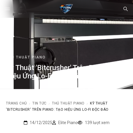
THỦ THUẬT PIANO
Kỹ Thuật 'Bitcrusher' Trên Piano: Tạo
Hiệu Ứng Lo-Fi Độc Đáo
TRANG CHỦ
TIN TỨC
THỦ THUẬT PIANO
KỸ THUẬT
/
/
/
'BITCRUSHER' TRÊN PIANO: TẠO HIỆU ỨNG LO-FI ĐỘC ĐÁO
14/12/2025
Elite Piano
139 lượt xem