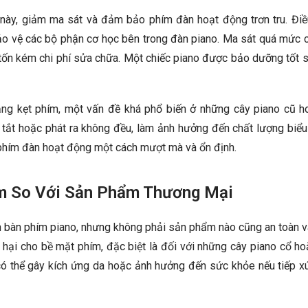
 này, giảm ma sát và đảm bảo phím đàn hoạt động trơn tru. Điề
bảo vệ các bộ phận cơ học bên trong đàn piano. Ma sát quá mức 
 tốn kém chi phí sửa chữa. Một chiếc piano được bảo dưỡng tốt 
rạng kẹt phím, một vấn đề khá phổ biến ở những cây piano cũ ho
 tắt hoặc phát ra không đều, làm ảnh hưởng đến chất lượng biểu
c phím đàn hoạt động một cách mượt mà và ổn định.
àm So Với Sản Phẩm Thương Mại
trơn bàn phím piano, nhưng không phải sản phẩm nào cũng an toàn 
 hại cho bề mặt phím, đặc biệt là đối với những cây piano cổ h
ó thể gây kích ứng da hoặc ảnh hưởng đến sức khỏe nếu tiếp xú