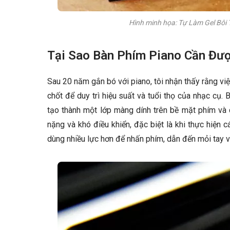
Hình minh họa: Tự Làm Gel Bôi 
Tại Sao Bàn Phím Piano Cần Đượ
Sau 20 năm gắn bó với piano, tôi nhận thấy rằng vi
chốt để duy trì hiệu suất và tuổi thọ của nhạc cụ. B
tạo thành một lớp màng dính trên bề mặt phím và 
nặng và khó điều khiển, đặc biệt là khi thực hiện 
dùng nhiều lực hơn để nhấn phím, dẫn đến mỏi tay v