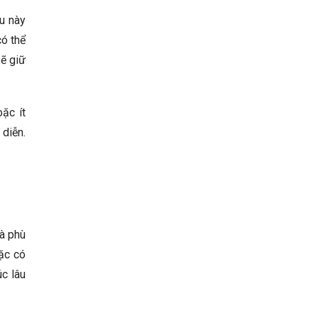
u này
có thể
sẽ giữ
ặc ít
 diễn.
và phù
oặc có
c lâu