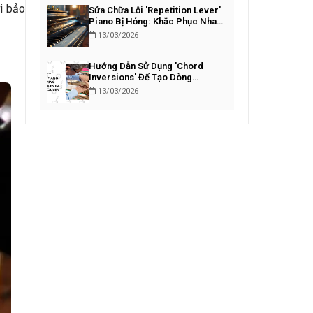
ời bảo
Sửa Chữa Lỗi 'Repetition Lever'
Piano Bị Hỏng: Khắc Phục Nhanh
Chóng
13/03/2026
Hướng Dẫn Sử Dụng 'Chord
Inversions' Để Tạo Dòng
Bassline Piano Lôi Cuốn
13/03/2026