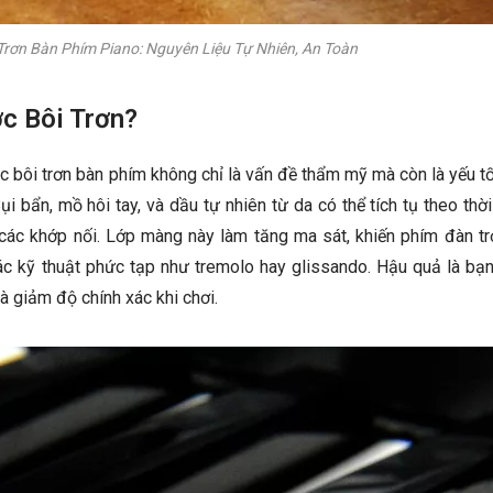
Trơn Bàn Phím Piano: Nguyên Liệu Tự Nhiên, An Toàn
c Bôi Trơn?
ệc bôi trơn bàn phím không chỉ là vấn đề thẩm mỹ mà còn là yếu t
ụi bẩn, mồ hôi tay, và dầu tự nhiên từ da có thể tích tụ theo thời
các khớp nối. Lớp màng này làm tăng ma sát, khiến phím đàn tr
các kỹ thuật phức tạp như tremolo hay glissando. Hậu quả là bạ
à giảm độ chính xác khi chơi.