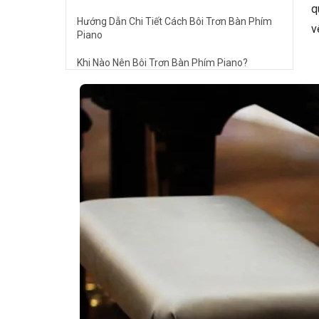
q
Hướng Dẫn Chi Tiết Cách Bôi Trơn Bàn Phím
v
Piano
Khi Nào Nên Bôi Trơn Bàn Phím Piano?
Các Lưu Ý Quan Trọng
Câu Hỏi Thường Gặp
Gel bôi trơn tự làm có thể gây hại cho bàn
phím piano không?
Tôi có thể sử dụng dầu em bé (baby oil) thay
cho dầu khoáng không?
Làm thế nào để biết gel bôi trơn đã hết hạn
sử dụng?
🎹 Gợi Ý Piano Chất Lượng Từ Elite Piano
Kết Luận