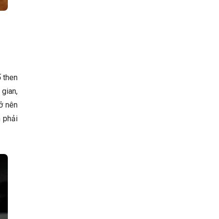
ố then
 gian,
ở nên
n phải