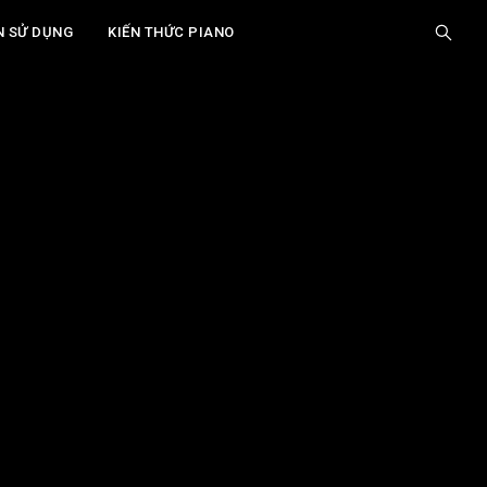
N SỬ DỤNG
KIẾN THỨC PIANO
Giới Thiệu
Tại Sao Bàn Phím Piano Cần Được Bôi Trơn?
Ưu Điểm Của Gel Bôi Trơn Tự Làm So Với
Sản Phẩm Thương Mại
Công Thức Gel Bôi Trơn Bàn Phím Piano Tự
Nhiên, An Toàn
Hướng Dẫn Chi Tiết Cách Bôi Trơn Bàn Phím
Piano
Khi Nào Nên Bôi Trơn Bàn Phím Piano?
Xem thêm
Các Lưu Ý Quan Trọng