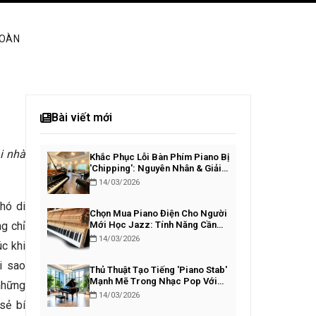
TOÀN
Bài viết mới
ại nhà
Khắc Phục Lỗi Bàn Phím Piano Bị
'Chipping': Nguyên Nhân & Giải
Pháp
14/03/2026
khó di
Chọn Mua Piano Điện Cho Người
ng chỉ
Mới Học Jazz: Tính Năng Cần
Thiết
14/03/2026
c khi
i sao
Thủ Thuật Tạo Tiếng 'Piano Stab'
Mạnh Mẽ Trong Nhạc Pop Với
những
VST
14/03/2026
sẻ bí