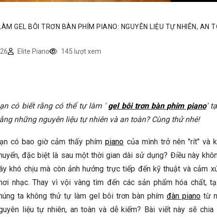
LÀM GEL BÔI TRƠN BÀN PHÍM PIANO: NGUYÊN LIỆU TỰ NHIÊN, AN 
26
Elite Piano
145 lượt xem
ạn có biết rằng có thể tự làm '
gel bôi trơn bàn phím piano
' t
ằng những nguyên liệu tự nhiên và an toàn? Cùng thử nhé!
ạn có bao giờ cảm thấy phím
piano
của mình trở nên "rít" và 
huyển, đặc biệt là sau một thời gian dài sử dụng? Điều này khô
ây khó chịu mà còn ảnh hưởng trực tiếp đến kỹ thuật và cảm xú
hơi nhạc. Thay vì vội vàng tìm đến các sản phẩm hóa chất, tạ
húng ta không thử tự làm gel bôi trơn bàn phím
đàn piano
từ 
guyên liệu tự nhiên, an toàn và dễ kiếm? Bài viết này sẽ chia 