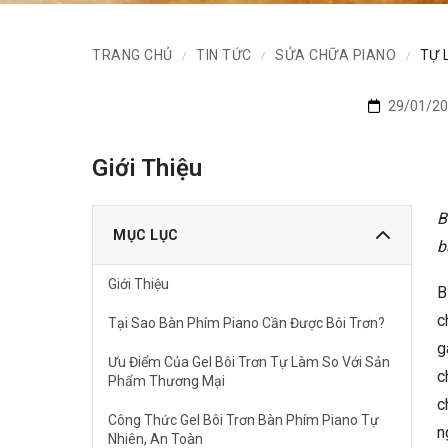
TRANG CHỦ
TIN TỨC
SỬA CHỮA PIANO
TỰ 
/
/
/
29/01/20
Giới Thiệu
B
MỤC LỤC
b
Giới Thiệu
B
c
Tại Sao Bàn Phím Piano Cần Được Bôi Trơn?
g
Ưu Điểm Của Gel Bôi Trơn Tự Làm So Với Sản
c
Phẩm Thương Mại
c
Công Thức Gel Bôi Trơn Bàn Phím Piano Tự
n
Nhiên, An Toàn