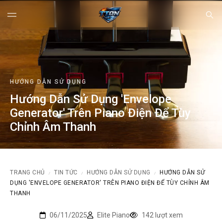
HƯỚNG DẪN SỬ DỤNG
Hướng Dẫn Sử Dụng 'Envelope
Generator' Trên Piano Điện Để Tùy
Chỉnh Âm Thanh
TRANG CHỦ
TIN TỨC
HƯỚNG DẪN SỬ DỤNG
HƯỚNG DẪN SỬ
/
/
/
DỤNG 'ENVELOPE GENERATOR' TRÊN PIANO ĐIỆN ĐỂ TÙY CHỈNH ÂM
THANH
06/11/2025
Elite Piano
142 lượt xem