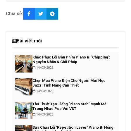
Chia sẻ:
Bài viết mới
Khắc Phục Lỗi Bàn Phím Piano Bị 'Chipping':
Nguyên Nhân & Giải Pháp
14/03/2026
Chọn Mua Piano Điện Cho Người Mới Học
Jazz: Tính Năng Cần Thiết
14/03/2026
Thủ Thuật Tạo Tiếng 'Piano Stab' Mạnh Mẽ
Trong Nhạc Pop Với VST
14/03/2026
Sửa Chữa Lỗi 'Repetition Lever' Piano Bị Hỏng: