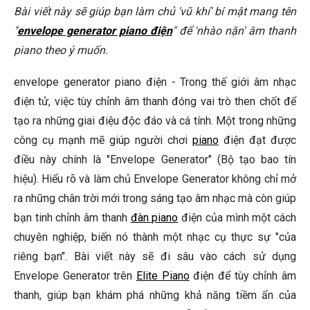
Envelope Generator có trên tất cả các loại piano điện
Bài viết này sẽ giúp bạn làm chủ 'vũ khí' bí mật mang tên
không?
"
envelope generator piano điện
" để 'nhào nặn' âm thanh
piano theo ý muốn.
Làm thế nào để biết piano điện của tôi có Envelope
Generator?
envelope generator piano điện - Trong thế giới âm nhạc
Tôi có thể sử dụng Envelope Generator để tạo ra những
điện tử, việc tùy chỉnh âm thanh đóng vai trò then chốt để
loại âm thanh nào?
tạo ra những giai điệu độc đáo và cá tính. Một trong những
🎹 Khám Phá Piano Đẳng Cấp Tại Elite Piano
công cụ mạnh mẽ giúp người chơi
piano
điện đạt được
Kết Luận
điều này chính là "Envelope Generator" (Bộ tạo bao tín
hiệu). Hiểu rõ và làm chủ Envelope Generator không chỉ mở
ra những chân trời mới trong sáng tạo âm nhạc mà còn giúp
bạn tinh chỉnh âm thanh
đàn piano
điện của mình một cách
chuyên nghiệp, biến nó thành một nhạc cụ thực sự "của
riêng bạn". Bài viết này sẽ đi sâu vào cách sử dụng
Envelope Generator trên
Elite Piano
điện để tùy chỉnh âm
thanh, giúp bạn khám phá những khả năng tiềm ẩn của