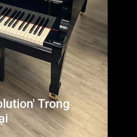
lution' Trong
ại