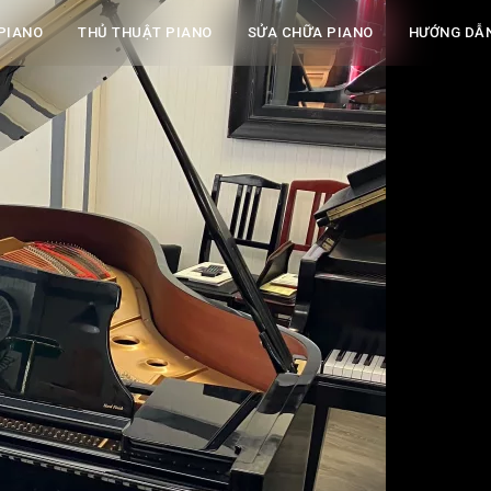
PIANO
THỦ THUẬT PIANO
SỬA CHỮA PIANO
HƯỚNG DẪ