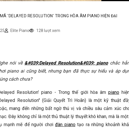
I MÃ 'DELAYED RESOLUTION' TRONG HÒA ÂM PIANO HIỆN ĐẠI
25
Elite Piano
128 lượt xem
ghe nói về
&#039;Delayed Resolution&#039; piano
chắc hẳn
hơi piano ai cũng biết, nhưng bạn đã thực sự hiểu và áp dụ
úng cách chưa?
Delayed Resolution' piano - Trong thế giới hòa âm
piano
hiện
Delayed Resolution" (Giải Quyết Trì Hoãn) là một kỹ thuật đ
oặc, mang đến những bất ngờ thú vị và chiều sâu cảm xúc ch
hạc. Đây không chỉ là một thủ thuật lý thuyết khô khan, mà là mộ
ụ mạnh mẽ để người chơi
đàn piano
tạo ra những khoảnh kh