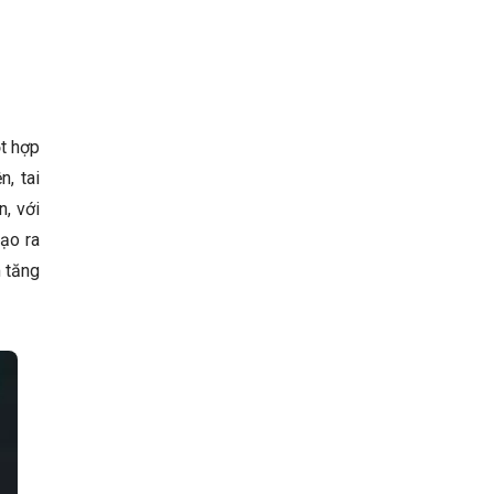
ột hợp
, tai
n, với
tạo ra
m tăng