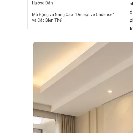
Hướng Dẫn
n
d
Mở Rộng và Nâng Cao: "Deceptive Cadence"
p
và Các Biến Thể
t
Các Lưu Ý Quan Trọng
Câu Hỏi Thường Gặp
"Delayed Resolution" có phải là một kỹ thuật
khó học không?
Tôi có thể sử dụng "Delayed Resolution"
trong tất cả các thể loại nhạc không?
Làm thế nào để biết khi nào nên sử dụng
"Delayed Resolution"?
🎹 Khám Phá Piano Đẳng Cấp Tại Elite
Piano
Kết Luận