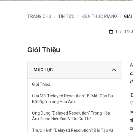
TRANG CHỦ
TIN TỨC
KIẾN THỨC PIANO
GIẢ
/
/
/
11/11/20
Giới Thiệu
N
MỤC LỤC
c
đ
Giới Thiệu
'
Giải Mã "Delayed Resolution": Bí Mật Của Sự
Bất Ngờ Trong Hòa Âm
"
h
Ứng Dụng "Delayed Resolution" Trong Hòa
Âm Piano Hiện Đại: Ví Dụ Cụ Thể
n
c
Thực Hành "Delayed Resolution": Bài Tập và