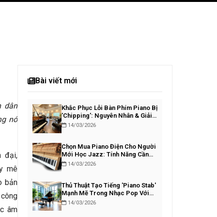
Bài viết mới
 dân
Khắc Phục Lỗi Bàn Phím Piano Bị
'Chipping': Nguyên Nhân & Giải
ng nó
Pháp
14/03/2026
Chọn Mua Piano Điện Cho Người
 đại,
Mới Học Jazz: Tính Năng Cần
Thiết
14/03/2026
ầy mê
o bản
Thủ Thuật Tạo Tiếng 'Piano Stab'
Mạnh Mẽ Trong Nhạc Pop Với
t công
VST
14/03/2026
ắc âm