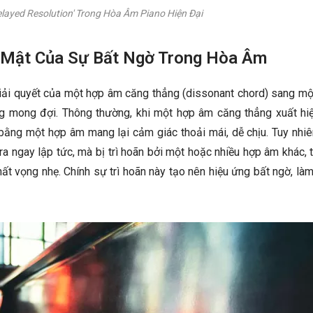
elayed Resolution' Trong Hòa Âm Piano Hiện Đại
Bí Mật Của Sự Bất Ngờ Trong Hòa Âm
 giải quyết của một hợp âm căng thẳng (dissonant chord) sang m
 mong đợi. Thông thường, khi một hợp âm căng thẳng xuất hiện
bằng một hợp âm mang lại cảm giác thoải mái, dễ chịu. Tuy nhiê
ra ngay lập tức, mà bị trì hoãn bởi một hoặc nhiều hợp âm khác, 
hất vọng nhẹ. Chính sự trì hoãn này tạo nên hiệu ứng bất ngờ, là