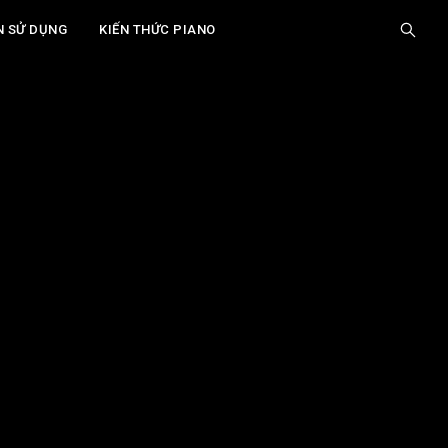
N SỬ DỤNG
KIẾN THỨC PIANO
Giới Thiệu
Giải Mã "Delayed Resolution": Bí Mật Của
Sự Bất Ngờ Trong Hòa Âm
Ứng Dụng "Delayed Resolution" Trong Hòa
Âm Piano Hiện Đại: Ví Dụ Cụ Thể
Thực Hành "Delayed Resolution": Bài Tập và
Hướng Dẫn
Mở Rộng và Nâng Cao: "Deceptive
Cadence" và Các Biến Thể
Các Lưu Ý Quan Trọng
Xem thêm