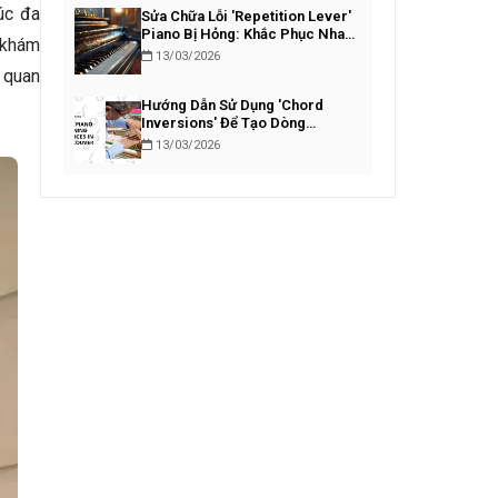
úc đa
Sửa Chữa Lỗi 'Repetition Lever'
Piano Bị Hỏng: Khắc Phục Nhanh
, khám
Chóng
13/03/2026
 quan
Hướng Dẫn Sử Dụng 'Chord
Inversions' Để Tạo Dòng
Bassline Piano Lôi Cuốn
13/03/2026