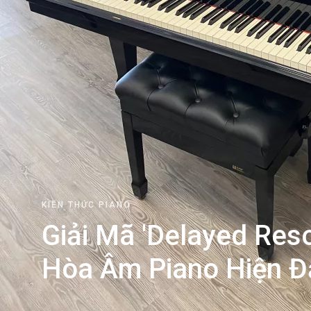
KIẾN THỨC PIANO
Giải Mã 'Delayed Reso
Hòa Âm Piano Hiện Đ