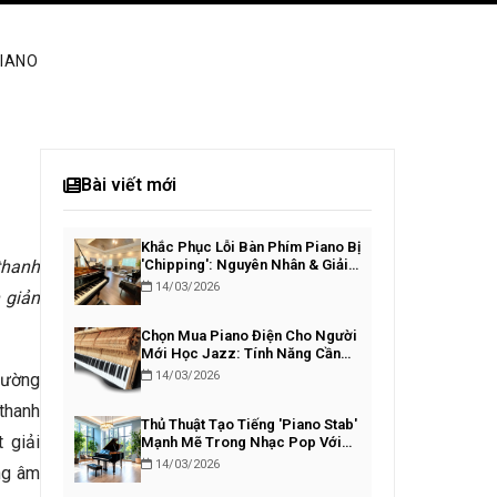
PIANO
Bài viết mới
Khắc Phục Lỗi Bàn Phím Piano Bị
thanh
'Chipping': Nguyên Nhân & Giải
Pháp
14/03/2026
 giản
Chọn Mua Piano Điện Cho Người
Mới Học Jazz: Tính Năng Cần
Thiết
14/03/2026
hường
 thanh
Thủ Thuật Tạo Tiếng 'Piano Stab'
 giải
Mạnh Mẽ Trong Nhạc Pop Với
VST
14/03/2026
ợng âm