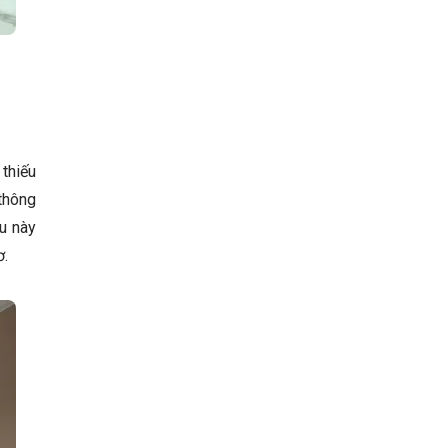
 thiếu
thông
u này
ơ.