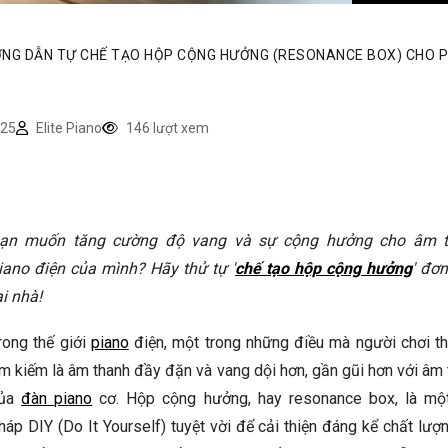
NG DẪN TỰ CHẾ TẠO HỘP CỘNG HƯỞNG (RESONANCE BOX) CHO 
25
Elite Piano
146 lượt xem
ạn muốn tăng cường độ vang và sự cộng hưởng cho âm 
iano điện của mình? Hãy thử tự '
chế tạo hộp cộng hưởng
' đơn
ại nhà!
rong thế giới
piano
điện, một trong những điều mà người chơi t
ìm kiếm là âm thanh đầy đặn và vang dội hơn, gần gũi hơn với âm
ủa
đàn piano
cơ. Hộp cộng hưởng, hay resonance box, là một
háp DIY (Do It Yourself) tuyệt vời để cải thiện đáng kể chất lư