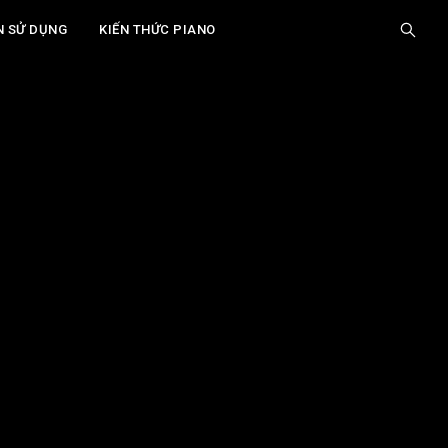
N SỬ DỤNG
KIẾN THỨC PIANO
Giới Thiệu
Tại Sao Piano Điện Cần Hộp Cộng Hưởng?
Vật Liệu Cần Thiết Để Chế Tạo Hộp Cộng
Hưởng
Hướng Dẫn Từng Bước Chế Tạo Hộp Cộng
Hưởng
Tối Ưu Hóa Âm Thanh Của Hộp Cộng Hưởng
Ví Dụ Về Các Loại Piano Điện Phù Hợp Với
Hộp Cộng Hưởng
Xem thêm
Các Lưu Ý Quan Trọng