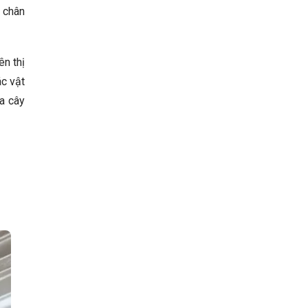
h chân
ên thị
ác vật
ủa cây