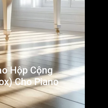
ạo Hộp Cộng
x) Cho Piano