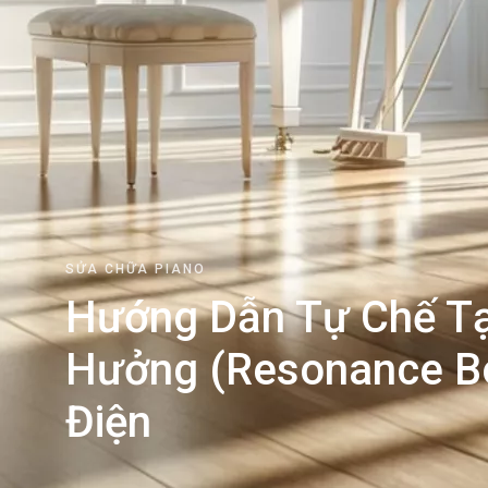
SỬA CHỮA PIANO
Hướng Dẫn Tự Chế T
Hưởng (Resonance Bo
Điện