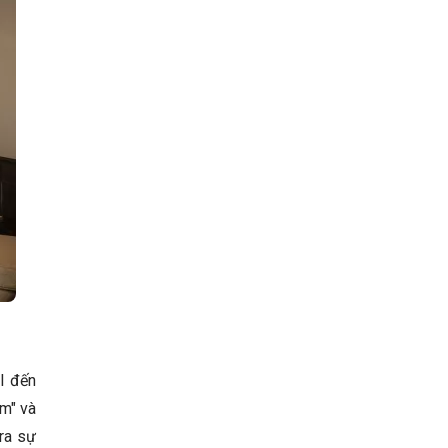
l đến
ấm" và
 ra sự