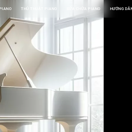
PIANO
THỦ THUẬT PIANO
SỬA CHỮA PIANO
HƯỚNG DẪ