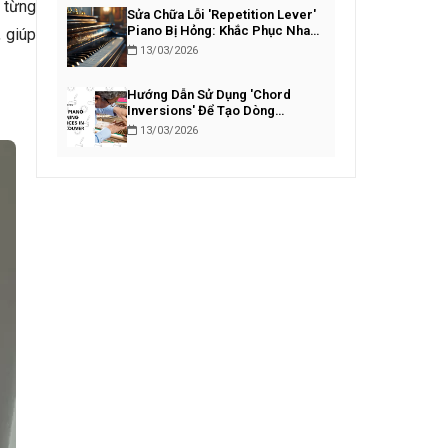
 từng
Sửa Chữa Lỗi 'Repetition Lever'
Piano Bị Hỏng: Khắc Phục Nhanh
 giúp
Chóng
13/03/2026
Hướng Dẫn Sử Dụng 'Chord
Inversions' Để Tạo Dòng
Bassline Piano Lôi Cuốn
13/03/2026