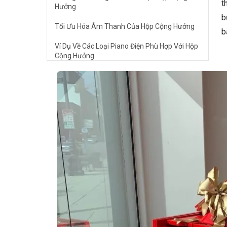
t
Hưởng
b
Tối Ưu Hóa Âm Thanh Của Hộp Cộng Hưởng
b
Ví Dụ Về Các Loại Piano Điện Phù Hợp Với Hộp
Cộng Hưởng
Các Lưu Ý Quan Trọng
Câu Hỏi Thường Gặp
Hộp cộng hưởng có thực sự cải thiện âm
thanh của piano điện không?
Tôi có thể sử dụng loại loa nào cho hộp cộng
hưởng?
Tôi có cần phải có kinh nghiệm về DIY để chế
tạo hộp cộng hưởng không?
🎹 Khám Phá Piano Đẳng Cấp Tại Elite
Piano