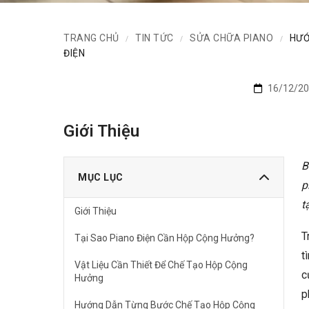
TRANG CHỦ
TIN TỨC
SỬA CHỮA PIANO
HƯỚ
/
/
/
ĐIỆN
16/12/20
Giới Thiệu
B
MỤC LỤC
p
t
Giới Thiệu
T
Tại Sao Piano Điện Cần Hộp Cộng Hưởng?
t
Vật Liệu Cần Thiết Để Chế Tạo Hộp Cộng
c
Hưởng
p
Hướng Dẫn Từng Bước Chế Tạo Hộp Cộng