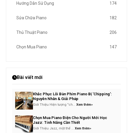
Hướng Dẫn Sử Dụng
174
Sửa Chữa Piano
182
Thủ Thuật Piano
206
Chọn Mua Piano
147
Bài viết mới
Khắc Phục Lỗi Bàn Phím Piano Bị 'Chipping':
Nguyên Nhân & Giải Pháp
Giới Thiệu Hiện tượng "ch...
Xem thêm»
Chọn Mua Piano Điện Cho Người Mới Học
Jazz: Tính Năng Cần Thiết
Giới Thiệu Jazz, một thể ...
Xem thêm»