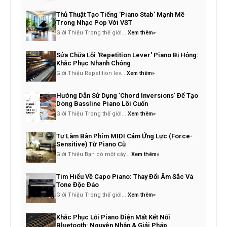
Thủ Thuật Tạo Tiếng 'Piano Stab' Mạnh Mẽ
Trong Nhạc Pop Với VST
Giới Thiệu Trong thế giới...
Xem thêm»
Sửa Chữa Lỗi 'Repetition Lever' Piano Bị Hỏng:
Khắc Phục Nhanh Chóng
Giới Thiệu Repetition lev...
Xem thêm»
Hướng Dẫn Sử Dụng 'Chord Inversions' Để Tạo
Dòng Bassline Piano Lôi Cuốn
Giới Thiệu Trong thế giới...
Xem thêm»
Tự Làm Bàn Phím MIDI Cảm Ứng Lực (Force-
Sensitive) Từ Piano Cũ
Giới Thiệu Bạn có một cây...
Xem thêm»
Tìm Hiểu Về Capo Piano: Thay Đổi Âm Sắc Và
Tone Độc Đáo
Giới Thiệu Trong thế giới...
Xem thêm»
Khắc Phục Lỗi Piano Điện Mất Kết Nối
Bluetooth: Nguyên Nhân & Giải Pháp