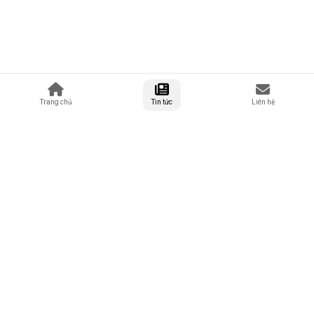
Trang chủ
Tin tức
Liên hệ
Tuổi Trẻ Quảng Nam - Trang tin tức tổng hợp về tuổi trẻ, thanh
niên và đời sống tại Quảng Nam.
42 Hồ Xuân Hương, Thành phố Đà Nẵng
0878 97 88 96
lienhe@tuoitrequangnam.com.vn