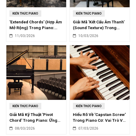
KIẾN THỨC PIANO
KIẾN THỨC PIANO
'Extended Chords' (Hợp Âm
Giải Mã 'Kết Cấu Âm Thanh'
Mở Rộng) Trong Piano:
(Sound Texture) Trong
Cách Sử Dụng Sáng Tạo
Piano Đương Đại
11/03/2026
10/03/2026
KIẾN THỨC PIANO
KIẾN THỨC PIANO
Giải Mã Kỹ Thuật 'Pivot
Hiểu Rõ Về 'Capstan Screw'
Chord' Trong Piano: Ứng
Trong Piano Cơ: Vai Trò Và
Dụng Tạo Chuyển Điệu
Điều Chỉnh
08/03/2026
07/03/2026